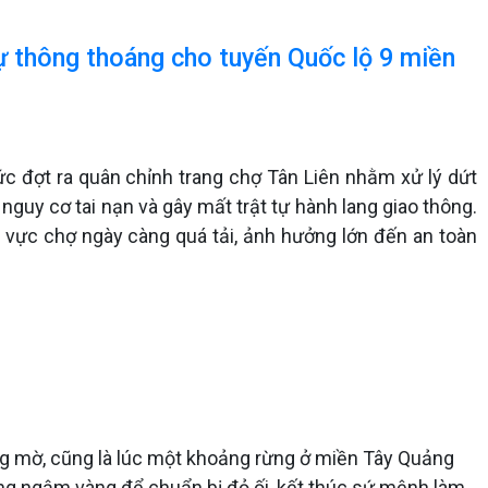
 sự thông thoáng cho tuyến Quốc lộ 9 miền
ức đợt ra quân chỉnh trang chợ Tân Liên nhằm xử lý dứt
nguy cơ tai nạn và gây mất trật tự hành lang giao thông.
 vực chợ ngày càng quá tải, ảnh hưởng lớn đến an toàn
ăng mờ, cũng là lúc một khoảng rừng ở miền Tây Quảng
ang ngậm vàng để chuẩn bị đỏ ối, kết thúc sứ mệnh làm