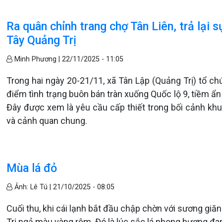
Ra quân chỉnh trang chợ Tân Liên, trả lại
Tây Quảng Trị
Minh Phương |
22/11/2025 - 11:05
Trong hai ngày 20-21/11, xã Tân Lập (Quảng Trị) tổ ch
điểm tình trạng buôn bán tràn xuống Quốc lộ 9, tiềm ẩn 
Đây được xem là yêu cầu cấp thiết trong bối cảnh khu
và cảnh quan chung.
Mùa lá đỏ
Ảnh: Lê Tú |
21/10/2025 - 08:05
Cuối thu, khi cái lạnh bắt đầu chập chờn với sương gi
Trị ngả màu vàng rộm. Đó là lúc sắc lá phong hương đ