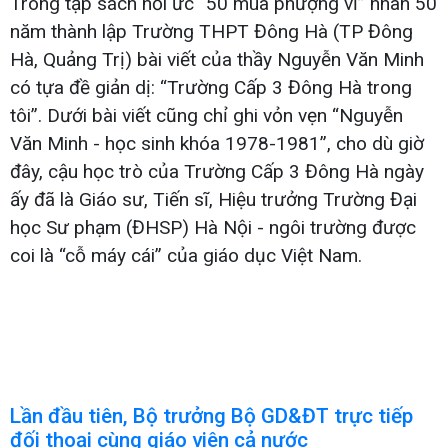
Trong tập sách hồi ức “50 mùa phượng vĩ” nhân 50
năm thành lập Trường THPT Đông Hà (TP Đông
Hà, Quảng Trị) bài viết của thầy Nguyễn Văn Minh
có tựa đề giản dị: “Trường Cấp 3 Đông Hà trong
tôi”. Dưới bài viết cũng chỉ ghi vỏn vẹn “Nguyễn
Văn Minh - học sinh khóa 1978-1981”, cho dù giờ
đây, cậu học trò của Trường Cấp 3 Đông Hà ngày
ấy đã là Giáo sư, Tiến sĩ, Hiệu trưởng Trường Đại
học Sư phạm (ĐHSP) Hà Nội - ngôi trường được
coi là “cỗ máy cái” của giáo dục Việt Nam.
Lần đầu tiên, Bộ trưởng Bộ GD&ĐT trực tiếp
đối thoại cùng giáo viên cả nước