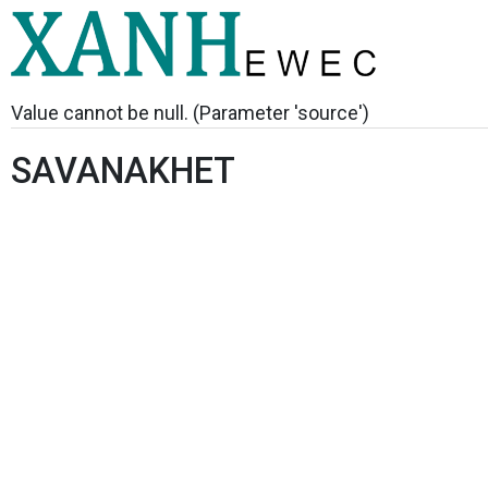
Value cannot be null. (Parameter 'source')
SAVANAKHET