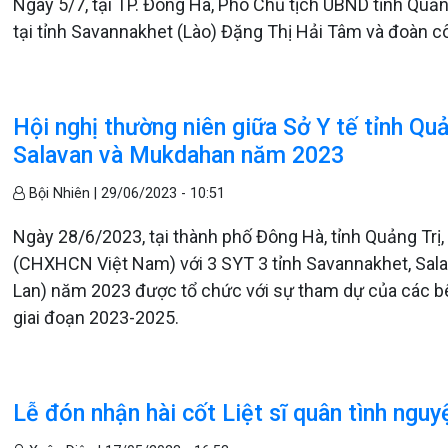
Ngày 5/7, tại TP. Đông Hà, Phó Chủ tịch UBND tỉnh Quả
tại tỉnh Savannakhet (Lào) Đặng Thị Hải Tâm và đoàn c
Hội nghị thường niên giữa Sở Y tế tỉnh Quả
Salavan và Mukdahan năm 2023
Bội Nhiên |
29/06/2023 - 10:51
Ngày 28/6/2023, tại thành phố Đông Hà, tỉnh Quảng Trị, 
(CHXHCN Việt Nam) với 3 SYT 3 tỉnh Savannakhet, Sa
Lan) năm 2023 được tổ chức với sự tham dự của các bê
giai đoạn 2023-2025.
Lễ đón nhận hài cốt Liệt sĩ quân tình nguy