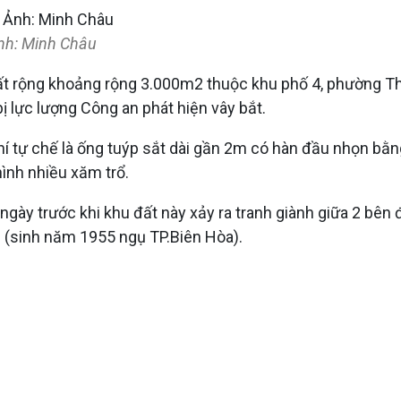
Ảnh: Minh Châu
đất rộng khoảng rộng 3.000m2 thuộc khu phố 4, phường T
ị lực lượng Công an phát hiện vây bắt.
khí tự chế là ống tuýp sắt dài gần 2m có hàn đầu nhọn bằ
 hình nhiều xăm trổ.
vài ngày trước khi khu đất này xảy ra tranh giành giữa 2 
i (sinh năm 1955 ngụ TP.Biên Hòa).