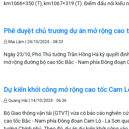
km1066+350 (T), km1067+319 (T). Điểm đấu nối kiểu ng
Phê duyệt chủ trương dự án mở rộng cao t
Mai Lâm |
24/10/2024 - 08:33
Ngày 23/10, Phó Thủ tướng Trần Hồng Hà ký quyết định
mở rộng đường bộ cao tốc Bắc - Nam phía Đông đoạn C
Dự kiến khởi công mở rộng cao tốc Cam L
Quang Hải |
14/10/2024 - 06:36
Bộ Giao thông vận tải (GTVT) vừa có báo cáo nghiên cứ
cao tốc Bắc - Nam phía Đông đoạn Cam Lộ - La Sơn qua 
tướng Chính phủ. Theo đó, dự án dự kiến khởi công và