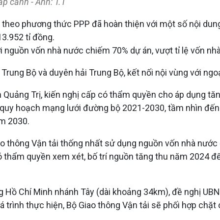
p cảnh - Ảnh: T.T
 theo phương thức PPP đã hoàn thiện với một số nội dun
3.952 tỉ đồng.
ới nguồn vốn nhà nước chiếm 70% dự án, vượt tỉ lệ vốn nh
rung Bộ và duyên hải Trung Bộ, kết nối nội vùng với ngoạ
h Quảng Trị, kiến nghị cấp có thẩm quyền cho áp dụng tăn
, quy hoạch mạng lưới đường bộ 2021-2030, tầm nhìn đế
ăm 2030.
ao thông Vận tải thống nhất sử dụng nguồn vốn nhà nước 
ó thẩm quyền xem xét, bố trí nguồn tăng thu năm 2024 để
g Hồ Chí Minh nhánh Tây (dài khoảng 34km), đề nghị UBN
trình thực hiện, Bộ Giao thông Vận tải sẽ phối hợp chặt c