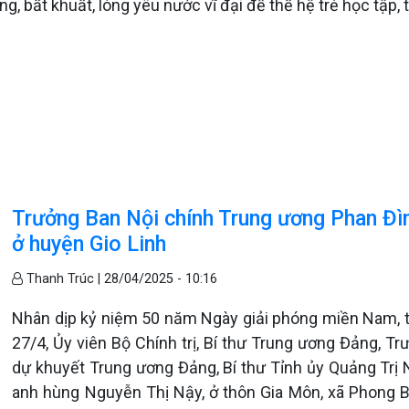
ờng, bất khuất, lòng yêu nước vĩ đại để thế hệ trẻ học tậ
Trưởng Ban Nội chính Trung ương Phan Đì
ở huyện Gio Linh
Thanh Trúc |
28/04/2025 - 10:16
Nhân dịp kỷ niệm 50 năm Ngày giải phóng miền Nam, 
27/4, Ủy viên Bộ Chính trị, Bí thư Trung ương Đảng, T
dự khuyết Trung ương Đảng, Bí thư Tỉnh ủy Quảng Trị
anh hùng Nguyễn Thị Nậy, ở thôn Gia Môn, xã Phong B