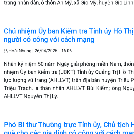
trang nhân dân, ở thôn An Mỹ, xã Gio Mỹ, huyện Gio Linh
Chủ nhiệm Ủy ban Kiểm tra Tỉnh ủy Hồ Thị
người có công với cách mạng
Hoài Nhung |
26/04/2025 - 16:06
Nhân kỷ niệm 50 năm Ngày giải phóng miền Nam, thống
nhiệm Ủy ban Kiểm tra (UBKT) Tỉnh ủy Quảng Trị Hồ Th
lực lượng vũ trang (AHLLVT) trên địa bàn huyện Triệu
Triệu Trạch, là thân nhân AHLLVT Bùi Kiếm; ông Ngu
AHLLVT Nguyễn Thị Lý.
Phó Bí thư Thường trực Tỉnh ủy, Chủ tịc
quà cho các gia đình có công với cách mạ