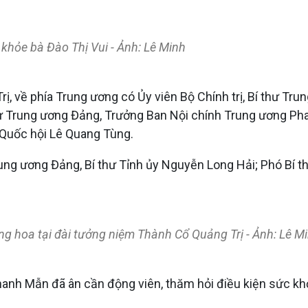
khỏe bà Đào Thị Vui - Ảnh: Lê Minh
ị, về phía Trung ương có Ủy viên Bộ Chính trị, Bí thư Tr
thư Trung ương Đảng, Trưởng Ban Nội chính Trung ương P
 Quốc hội Lê Quang Tùng.
rung ương Đảng, Bí thư Tỉnh ủy Nguyễn Long Hải; Phó Bí 
g hoa tại đài tưởng niệm Thành Cổ Quảng Trị - Ảnh: Lê M
anh Mẫn đã ân cần động viên, thăm hỏi điều kiện sức khỏe