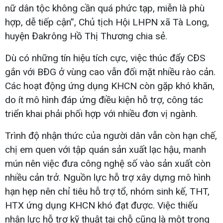
nữ dân tộc không cần quá phức tạp, miễn là phù
hợp, dễ tiếp cận”, Chủ tịch Hội LHPN xã Tà Long,
huyện Đakrông Hồ Thị Thương chia sẻ.
Dù có những tín hiệu tích cực, việc thúc đẩy CĐS
gắn với BĐG ở vùng cao vẫn đối mặt nhiều rào cản.
Các hoạt động ứng dụng KHCN còn gặp khó khăn,
do ít mô hình đáp ứng điều kiện hỗ trợ, công tác
triển khai phải phối hợp với nhiều đơn vị ngành.
Trình độ nhận thức của người dân vẫn còn hạn chế,
chị em quen với tập quán sản xuất lạc hậu, manh
mún nên việc đưa công nghệ số vào sản xuất còn
nhiều cản trở. Nguồn lực hỗ trợ xây dựng mô hình
hạn hẹp nên chỉ tiêu hỗ trợ tổ, nhóm sinh kế, THT,
HTX ứng dụng KHCN khó đạt được. Việc thiếu
nhân lực hỗ trợ kỹ thuật tại chỗ cũng là một trong