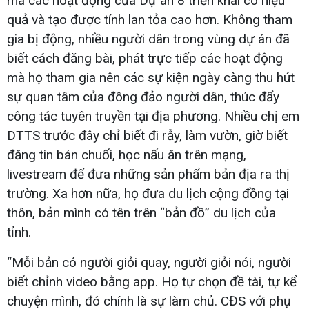
mà các hoạt động của Dự án 8 triển khai có hiệu
quả và tạo được tính lan tỏa cao hơn. Không tham
gia bị động, nhiều người dân trong vùng dự án đã
biết cách đăng bài, phát trực tiếp các hoạt động
mà họ tham gia nên các sự kiện ngày càng thu hút
sự quan tâm của đông đảo người dân, thúc đẩy
công tác tuyên truyền tại địa phương. Nhiều chị em
DTTS trước đây chỉ biết đi rẫy, làm vườn, giờ biết
đăng tin bán chuối, học nấu ăn trên mạng,
livestream để đưa những sản phẩm bản địa ra thị
trường. Xa hơn nữa, họ đưa du lịch cộng đồng tại
thôn, bản mình có tên trên “bản đồ” du lịch của
tỉnh.
“Mỗi bản có người giỏi quay, người giỏi nói, người
biết chỉnh video bằng app. Họ tự chọn đề tài, tự kể
chuyện mình, đó chính là sự làm chủ. CĐS với phụ