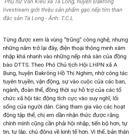
Phụ nữ Vân Kiều xã Tà Long, huyện Đakrông
livestream giới thiệu sản phẩm gạo nếp tím than
đặc sản Tà Long - Ảnh: T.C.L
Từng được xem là vùng “trũng” công nghệ, nhưng
những năm trở lại đây, điện thoại thông minh xâm
nhập khá nhanh vào những nếp nhà sàn của đồng
bào DTTS. Theo Phó Chủ tịch Hội LHPN xã A
Bung, huyện Đakrông Hồ Thị Nghim, nhờ công tác
tuyên truyền, vận động, sự vào cuộc của các ban,
ngành, đoàn thể, đồng thời sự hỗ trợ của các tổ
chức xã hội tác động tích cực vào suy nghĩ, lối
sống của người dân. Càng tham gia vào các hoạt
động tập thể, chị em dần nhận thức được rằng
chính mình cũng cần phải hội nhập, tiến bộ hơn, tự
tin, tự lập, chủ động về kinh tế hơn. Vì thế, bản thân