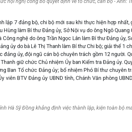
c hội nghị công bố quyết định về tổ chức, cán bộ - Ảnh: 
nh lập 7 đảng bộ, chi bộ mới sau khi thực hiện hợp nhất
ữu Hùng làm Bí thư Đảng ủy, Sở Nội vụ do ông Ngô Quang 
 Công nghệ do ông Trần Ngọc Lân làm Bí thư Đảng ủy, Sở
ng ủy do bà Lê Thị Thanh làm Bí thư Chi bộ; giải thể 1 c
ộc đảng ủy, đội ngũ cán bộ chuyên trách gồm 12 người. Q
hị Thanh giữ chức Chủ nhiệm Ủy ban Kiểm tra Đảng ủy. Qu
ng Ban Tổ chức Đảng ủy; bổ nhiệm Phó Bí thư chuyên t
 Ủy viên BTV Đảng ủy UBND tỉnh, Chánh Văn phòng UBN
h Hà Sỹ Đồng khẳng định việc thành lập, kiện toàn bộ máy