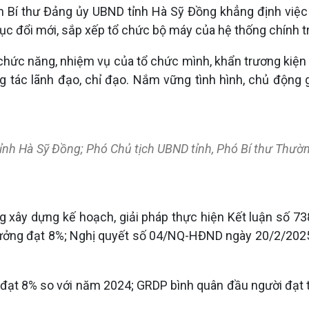
ền Bí thư Đảng ủy UBND tỉnh Hà Sỹ Đồng khẳng định việc 
ục đổi mới, sắp xếp tổ chức bộ máy của hệ thống chính trị
hức năng, nhiệm vụ của tổ chức mình, khẩn trương kiện 
ng tác lãnh đạo, chỉ đạo. Nắm vững tình hình, chủ động
ỉnh Hà Sỹ Đồng; Phó Chủ tịch UBND tỉnh, Phó Bí thư Thườ
g xây dựng kế hoạch, giải pháp thực hiện Kết luận số 
rưởng đạt 8%; Nghị quyết số 04/NQ-HĐND ngày 20/2/2025 
đạt 8% so với năm 2024; GRDP bình quân đầu người đạt từ 