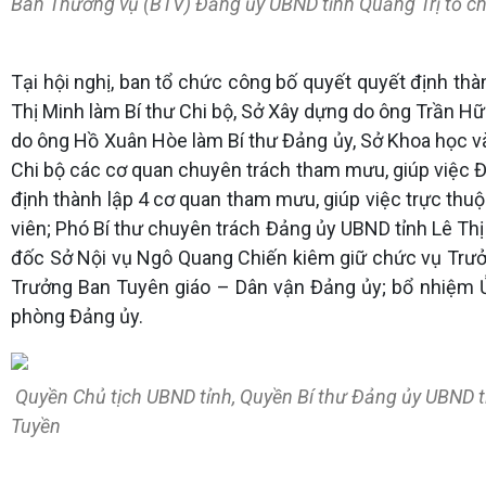
Ban Thường vụ (BTV) Đảng ủy UBND tỉnh Quảng Trị tổ chứ
Tại hội nghị, ban tổ chức công bố quyết quyết định thà
Thị Minh làm Bí thư Chi bộ, Sở Xây dựng do ông Trần H
do ông Hồ Xuân Hòe làm Bí thư Đảng ủy, Sở Khoa học và
Chi bộ các cơ quan chuyên trách tham mưu, giúp việc Đả
định thành lập 4 cơ quan tham mưu, giúp việc trực thu
viên; Phó Bí thư chuyên trách Đảng ủy UBND tỉnh Lê T
đốc Sở Nội vụ Ngô Quang Chiến kiêm giữ chức vụ Trưở
Trưởng Ban Tuyên giáo – Dân vận Đảng ủy; bổ nhiệm
phòng Đảng ủy.
Quyền Chủ tịch UBND tỉnh, Quyền Bí thư Đảng ủy UBND tỉn
Tuyền