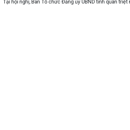
Tại hội nghị, Ban Tổ chức Đảng ủy UBND tỉnh quán triệt 