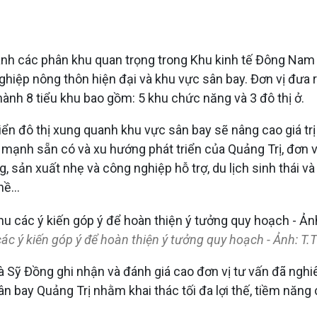
ành các phân khu quan trọng trong Khu kinh tế Đông Na
g nghiệp nông thôn hiện đại và khu vực sân bay. Đơn vị đư
ành 8 tiểu khu bao gồm: 5 khu chức năng và 3 đô thị ở.
triển đô thị xung quanh khu vực sân bay sẽ nâng cao giá t
 mạnh sẵn có và xu hướng phát triển của Quảng Trị, đơn v
 sản xuất nhẹ và công nghiệp hỗ trợ, du lịch sinh thái và
ề...
các ý kiến góp ý để hoàn thiện ý tưởng quy hoạch - Ảnh: T.T
Hà Sỹ Đồng ghi nhận và đánh giá cao đơn vị tư vấn đã ngh
sân bay Quảng Trị nhằm khai thác tối đa lợi thế, tiềm năn