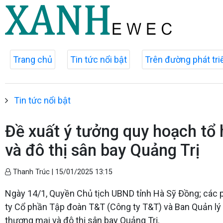
Trang chủ
Tin tức nổi bật
Trên đường phát tri
Tin tức nổi bật
Đề xuất ý tưởng quy hoạch tổ h
và đô thị sân bay Quảng Trị
Thanh Trúc |
15/01/2025 13:15
Ngày 14/1, Quyền Chủ tịch UBND tỉnh Hà Sỹ Đồng; các p
ty Cổ phần Tập đoàn T&T (Công ty T&T) và Ban Quản lý K
thương mại và đô thị sân bay Quảng Trị.