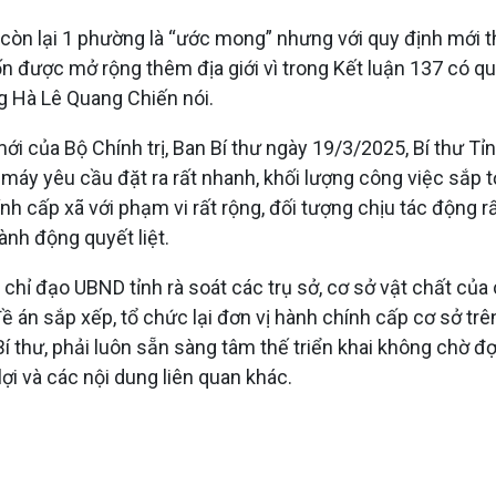
òn lại 1 phường là “ước mong” nhưng với quy định mới t
 được mở rộng thêm địa giới vì trong Kết luận 137 có qu
ng Hà Lê Quang Chiến nói.
 mới của Bộ Chính trị, Ban Bí thư ngày 19/3/2025, Bí thư 
áy yêu cầu đặt ra rất nhanh, khối lượng công việc sắp tới
h cấp xã với phạm vi rất rộng, đối tượng chịu tác động rất
ành động quyết liệt.
chỉ đạo UBND tỉnh rà soát các trụ sở, cơ sở vật chất của
 án sắp xếp, tổ chức lại đơn vị hành chính cấp cơ sở trên
Bí thư, phải luôn sẵn sàng tâm thế triển khai không chờ đợ
lợi và các nội dung liên quan khác.