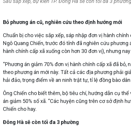
Sau sắp xếp, dự kiến TP. Đông Hà sẽ còn tối đa 3 phườ
Bỏ phương án cũ, nghiên cứu theo định hướng mới
Chuẩn bị cho việc sắp xếp, sáp nhập đơn vị hành chính 
Ngô Quang Chiến, trước đó tỉnh đã nghiên cứu phương á
hành chính cấp xã xuống còn hơn 30 đơn vị), nhưng nay 
“Phương án giảm 70% đơn vị hành chính cấp xã đã bỏ, n
theo phương án mới này. Tất cả các địa phương phải giảm
hải đảo, trọng điểm về an ninh trật tự, tỉ lệ đồng bào dân
Ông Chiến cho biết thêm, bộ tiêu chí, hướng dẫn cụ th
án giảm 50% số xã. “Các huyện cũng trên cơ sở định hư
Chiến cho hay.
Đông Hà sẽ còn tối đa 3 phường