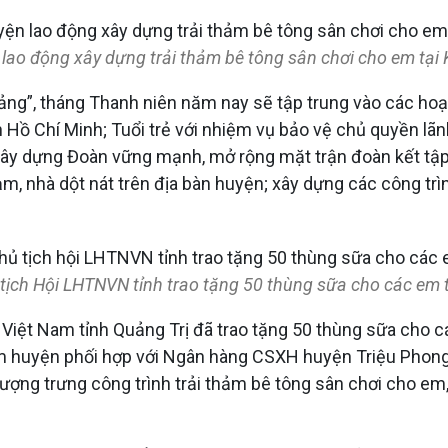
lao động xây dựng trải thảm bê tông sân chơi cho em tại 
 Đảng”, tháng Thanh niên năm nay sẽ tập trung vào các hoạ
Hồ Chí Minh; Tuổi trẻ với nhiệm vụ bảo vệ chủ quyền lãnh
; xây dựng Đoàn vững mạnh, mở rộng mặt trận đoàn kết tậ
 tạm, nhà dột nát trên địa bàn huyện; xây dựng các công t
tịch Hội LHTNVN tỉnh trao tặng 50 thùng sữa cho các em t
iệt Nam tỉnh Quảng Trị đã trao tặng 50 thùng sữa cho cá
huyện phối hợp với Ngân hàng CSXH huyện Triệu Phong t
tượng trưng công trình trải thảm bê tông sân chơi cho e