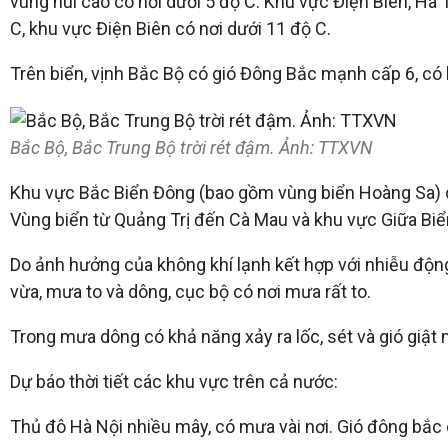
vùng núi cao có nơi dưới 5 độ C. Khu vực Điện Biên, Hà T
C, khu vực Điện Biên có nơi dưới 11 độ C.
Trên biển, vịnh Bắc Bộ có gió Đông Bắc mạnh cấp 6, có 
Bắc Bộ, Bắc Trung Bộ trời rét đậm. Ảnh: TTXVN
Khu vực Bắc Biển Đông (bao gồm vùng biển Hoàng Sa) có
Vùng biển từ Quảng Trị đến Cà Mau và khu vực Giữa Biển
Do ảnh hưởng của không khí lạnh kết hợp với nhiễu độ
vừa, mưa to và dông, cục bộ có nơi mưa rất to.
Trong mưa dông có khả năng xảy ra lốc, sét và gió giật
Dự báo thời tiết các khu vực trên cả nước:
Thủ đô Hà Nội nhiều mây, có mưa vài nơi. Gió đông bắc 