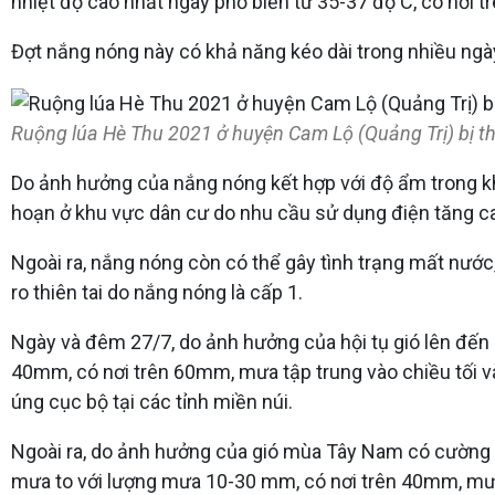
nhiệt độ cao nhất ngày phổ biến từ 35-37 độ C, có nơi 
Đợt nắng nóng này có khả năng kéo dài trong nhiều ngày t
Ruộng lúa Hè Thu 2021 ở huyện Cam Lộ (Quảng Trị) bị th
Do ảnh hưởng của nắng nóng kết hợp với độ ẩm trong kh
hoạn ở khu vực dân cư do nhu cầu sử dụng điện tăng ca
Ngoài ra, nắng nóng còn có thể gây tình trạng mất nước, 
ro thiên tai do nắng nóng là cấp 1.
Ngày và đêm 27/7, do ảnh hưởng của hội tụ gió lên đến
40mm, có nơi trên 60mm, mưa tập trung vào chiều tối và 
úng cục bộ tại các tỉnh miền núi.
Ngoài ra, do ảnh hưởng của gió mùa Tây Nam có cường 
mưa to với lượng mưa 10-30 mm, có nơi trên 40mm, mưa t