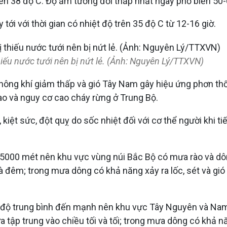
trên 38 độ C. Độ ẩm tương đối thấp nhất ngày phổ biến 50
ới với thời gian có nhiệt độ trên 35 độ C từ 12-16 giờ.
iếu nước tưới nên bị nứt lẻ. (Ảnh: Nguyên Lý/TTXVN)
ông khí giảm thấp và gió Tây Nam gây hiệu ứng phơn thổ
o và nguy cơ cao cháy rừng ở Trung Bộ.
kiệt sức, đột quỵ do sốc nhiệt đối với cơ thể người khi ti
 5000 mét nên khu vực vùng núi Bắc Bộ có mưa rào và dôn
đêm; trong mưa dông có khả năng xảy ra lốc, sét và gió g
độ trung bình đến mạnh nên khu vực Tây Nguyên và Nam 
ập trung vào chiều tối và tối; trong mưa dông có khả năn