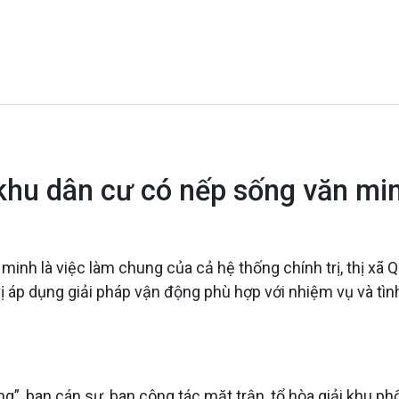
khu dân cư có nếp sống văn mi
inh là việc làm chung của cả hệ thống chính trị, thị xã
ị áp dụng giải pháp vận động phù hợp với nhiệm vụ và tìn
, ban cán sự, ban công tác mặt trận, tổ hòa giải khu phố,