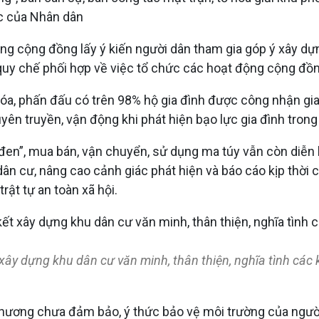
ắc của Nhân dân
ộng cộng đồng lấy ý kiến người dân tham gia góp ý xây dự
quy chế phối hợp về việc tổ chức các hoạt động cộng đồng
óa, phấn đấu có trên 98% hộ gia đình được công nhận gia 
, tuyên truyền, vận động khi phát hiện bạo lực gia đình trong
ng đen”, mua bán, vận chuyển, sử dụng ma túy vẫn còn diễ
ân cư, nâng cao cảnh giác phát hiện và báo cáo kịp thời c
rật tự an toàn xã hội.
ây dựng khu dân cư văn minh, thân thiện, nghĩa tình các 
phương chưa đảm bảo, ý thức bảo vệ môi trường của người