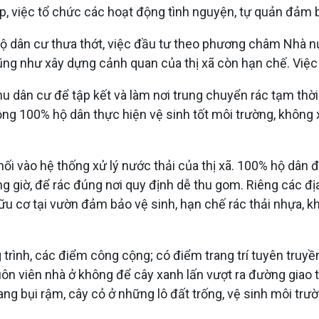
p, việc tổ chức các hoạt động tình nguyện, tự quản đảm 
độ dân cư thưa thớt, việc đầu tư theo phương châm Nhà 
ng như xây dựng cảnh quan của thị xã còn hạn chế. Việc t
dân cư để tập kết và làm nơi trung chuyển rác tạm thời 
ộng 100% hộ dân thực hiện vệ sinh tốt môi trường, không x
ối vào hệ thống xử lý nước thải của thị xã. 100% hộ dân đă
g giờ, để rác đúng nơi quy định dễ thu gom. Riêng các đị
 hữu cơ tại vườn đảm bảo vệ sinh, hạn chế rác thải nhựa, kh
 trình, các điểm công cộng; có điểm trang trí tuyên truyề
 viên nhà ở không để cây xanh lấn vượt ra đường giao thô
ng bụi rậm, cây cỏ ở những lô đất trống, vệ sinh môi trư