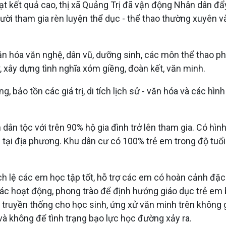
ạt kết quả cao, thị xã Quảng Trị đã vận động Nhân dân đẩ
người tham gia rèn luyện thể dục - thể thao thường xuyên 
văn hóa văn nghệ, dân vũ, dưỡng sinh, các môn thể thao 
, xây dựng tình nghĩa xóm giềng, đoàn kết, văn minh.
bảo tồn các giá trị, di tích lịch sử - văn hóa và các hìn
ân tộc với trên 90% hộ gia đình trở lên tham gia. Có hình
g tại địa phương. Khu dân cư có 100% trẻ em trong độ tuổ
lệ các em học tập tốt, hỗ trợ các em có hoàn cảnh đặc b
ác hoạt động, phong trào để định hướng giáo dục trẻ em bi
n hóa truyền thống cho học sinh, ứng xử văn minh trên khô
à không để tình trạng bạo lực học đường xảy ra.