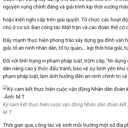
nguyện vọng chính đáng và giải trình kịp thời vướng m
hoặc kiến nghị cấp trên giải quyết. Tổ chức các hoạt đ
chủ ở cơ sở. Ban công tác Mặt trận và các đoàn thể có 
Đẩy mạnh thực hiện phong trào xây dựng gia đình văn h
giải, tổ an ninh nhân dân, tổ tự quản,... kịp thời hòa giải
Đối với tình trạng vi phạm pháp luật, trộm cắp, ‘tín dụ
dân nâng cao ý thức đấu tranh, bảo vệ sự bình yên khu d
phạm pháp luật, làm ảnh hưởng đến an ninh chính trị và t
Ký cam kết thực hiện cuộc vận động Nhân dân đoàn kết x
M.T
Thời gian qua, công tác vệ sinh môi trường một số địa 