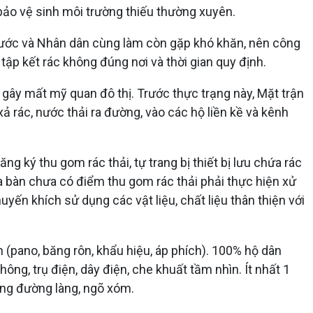
bảo vệ sinh môi trường thiếu thường xuyên.
nước và Nhân dân cùng làm còn gặp khó khăn, nên công
ập kết rác không đúng nơi và thời gian quy định.
gây mất mỹ quan đô thị. Trước thực trạng này, Mặt trận
ả rác, nước thải ra đường, vào các hộ liền kề và kênh
ng ký thu gom rác thải, tự trang bị thiết bị lưu chứa rác
a bàn chưa có điểm thu gom rác thải phải thực hiện xử
uyến khích sử dụng các vật liệu, chất liệu thân thiện với
n (pano, băng rôn, khẩu hiệu, áp phích). 100% hộ dân
ng, trụ điện, dây điện, che khuất tầm nhìn. Ít nhất 1
ờng đường làng, ngõ xóm.