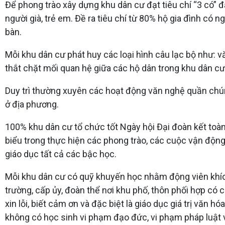
Để phong trào xây dựng khu dân cư đạt tiêu chí “3 có” đ
người già, trẻ em. Đề ra tiêu chí từ 80% hộ gia đình có 
bàn.
Mỗi khu dân cư phát huy các loại hình câu lạc bộ như: 
thắt chặt mối quan hệ giữa các hộ dân trong khu dân cư
Duy trì thường xuyên các hoạt động văn nghệ quần chúng, 
ở địa phương.
100% khu dân cư tổ chức tốt Ngày hội Đại đoàn kết toàn d
biểu trong thực hiện các phong trào, các cuộc vận độn
giáo dục tất cả các bậc học.
Mỗi khu dân cư có quỹ khuyến học nhằm động viên khích 
trường, cấp ủy, đoàn thể nơi khu phố, thôn phối hợp có c
xin lỗi, biết cảm ơn và đặc biệt là giáo dục giá trị vă
không có học sinh vi phạm đạo đức, vi phạm pháp luật v