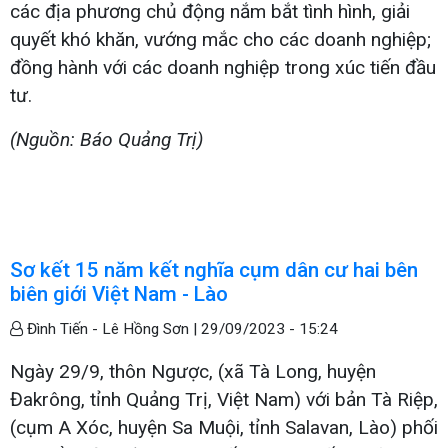
các địa phương chủ động nắm bắt tình hình, giải
quyết khó khăn, vướng mắc cho các doanh nghiệp;
đồng hành với các doanh nghiệp trong xúc tiến đầu
tư.
(Nguồn: Báo Quảng Trị)
Sơ kết 15 năm kết nghĩa cụm dân cư hai bên
biên giới Việt Nam - Lào
Đình Tiến - Lê Hồng Sơn |
29/09/2023 - 15:24
Ngày 29/9, thôn Ngược, (xã Tà Long, huyện
Đakrông, tỉnh Quảng Trị, Việt Nam) với bản Tà Riệp,
(cụm A Xóc, huyện Sa Muội, tỉnh Salavan, Lào) phối