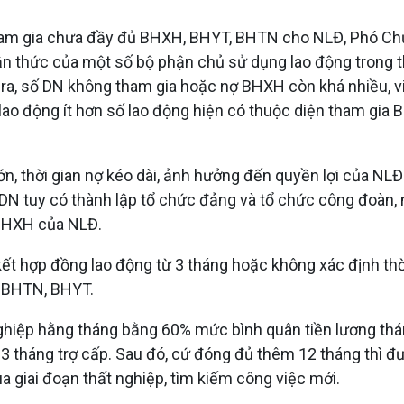
ham gia chưa đầy đủ BHXH, BHYT, BHTN cho NLĐ, Phó Chủ
ận thức của một số bộ phận chủ sử dụng lao động trong 
 ra, số DN không tham gia hoặc nợ BHXH còn khá nhiều, 
 lao động ít hơn số lao động hiện có thuộc diện tham gi
ớn, thời gian nợ kéo dài, ảnh hưởng đến quyền lợi của NLĐ
DN tuy có thành lập tổ chức đảng và tổ chức công đoàn, 
 BHXH của NLĐ.
kết hợp đồng lao động từ 3 tháng hoặc không xác định t
N, BHTN, BHYT.
hiệp hằng tháng bằng 60% mức bình quân tiền lương tháng
 tháng trợ cấp. Sau đó, cứ đóng đủ thêm 12 tháng thì đ
a giai đoạn thất nghiệp, tìm kiếm công việc mới.