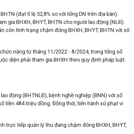
TN (đạt tỉ lệ 52,8% so với tổng DN trên địa bàn).
am gia BHXH, BHYT, BHTN cho người lao động (NLĐ).
vẫn còn tình trạng chậm đóng BHXH, BHYT, BHTN với số
h chức năng từ tháng 11/2022 - 8/2024, trong tổng số
uộc diện phải tham gia BHXH theo quy định pháp luật.
ạn lao động (BHTNLĐ), bệnh nghề nghiệp (BNN) với số
 tiền 484 triệu đồng. Đồng thời, tiến hành xử phạt vi
nh trực tiếp quản lý thu đang chậm đóng BHXH, BHYT,