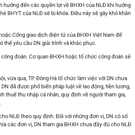
nh hưởng đến các quyền lợi về BHXH của NLĐ khi hưởng
, thẻ BHYT của NLĐ sẽ bị khóa. Điều này sẽ gây khó khăn
hoặc Cổng giao dịch điện tử của BHXH Việt Nam để
hể yêu cầu DN giải trình và khắc phục.
ức công đoàn. Cơ quan BHXH hoặc tổ chức công đoàn sẽ
ội, vừa qua, TP. Đông Hà tổ chức làm việc với DN chưa
DN đã được phổ biến pháp luật về lao động, tiền lương,
h thuế thu nhập cá nhân, quy định về người tham gia,
.
o NLĐ theo quy định. Đối với những đơn vị, DN có số
ề phía các đơn vị, DN tham gia BHXH chưa đầy đủ cho NLĐ