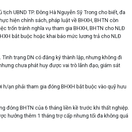
 tịch UBND TP. Đông Hà Nguyễn Sỹ Trong cho biết, đa
thực hiện chính sách, pháp luật về BHXH, BHTN còn
việc trốn tránh nghĩa vụ tham gia BHXH, BHTN cho NLĐ
a BHXH bắt buộc hoặc khai báo mức lương trả cho NLĐ
. Tình trạng DN có đăng ký thành lập, nhưng không đi
nhưng chưa phát huy được vai trò lãnh đạo, giám sát
hời h/ạn phải tham gia đóng BHXH bắt buộc vào quỹ hưu
 đóng BHTN của 6 tháng liền kề trước khi thất nghiệp.
ược hưởng thêm 1 tháng trợ cấp nhưng tối đa không quá