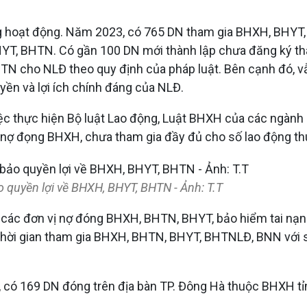
 hoạt động. Năm 2023, có 765 DN tham gia BHXH, BHYT, BH
YT, BHTN. Có gần 100 DN mới thành lập chưa đăng ký th
TN cho NLĐ theo quy định của pháp luật. Bên cạnh đó, 
yền và lợi ích chính đáng của NLĐ.
 việc thực hiện Bộ luật Lao động, Luật BHXH của các ngàn
vị nợ đọng BHXH, chưa tham gia đầy đủ cho số lao động th
uyền lợi về BHXH, BHYT, BHTN - Ảnh: T.T
thu các đơn vị nợ đóng BHXH, BHTN, BHYT, bảo hiểm tai n
u thời gian tham gia BHXH, BHTN, BHYT, BHTNLĐ, BNN với số
 có 169 DN đóng trên địa bàn TP. Đông Hà thuộc BHXH tỉ