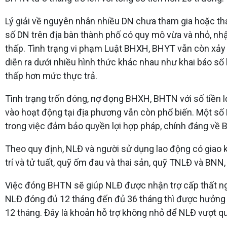
Lý giải về nguyên nhân nhiều DN chưa tham gia hoặc t
số DN trên địa bàn thành phố có quy mô vừa và nhỏ, nh
thấp. Tình trạng vi phạm Luật BHXH, BHYT vẫn còn xảy
diễn ra dưới nhiều hình thức khác nhau như khai báo số
thấp hơn mức thực trả.
Tình trạng trốn đóng, nợ đọng BHXH, BHTN với số tiền l
vào hoạt động tại địa phương vẫn còn phổ biến. Một số 
trong việc đảm bảo quyền lợi hợp pháp, chính đáng về
Theo quy định, NLĐ và người sử dụng lao động có giao 
trí và tử tuất, quỹ ốm đau và thai sản, quỹ TNLĐ và BN
Việc đóng BHTN sẽ giúp NLĐ được nhận trợ cấp thất ng
NLĐ đóng đủ 12 tháng đến đủ 36 tháng thì được hưởng 3
12 tháng. Đây là khoản hỗ trợ không nhỏ để NLĐ vượt qu