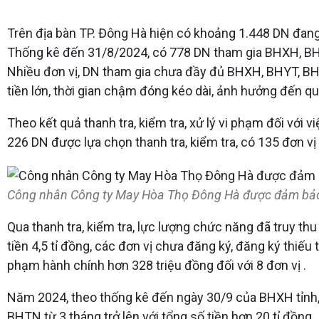
Trên địa bàn TP. Đông Hà hiện có khoảng 1.448 DN đang
Thống kê đến 31/8/2024, có 778 DN tham gia BHXH, BH
Nhiều đơn vị, DN tham gia chưa đầy đủ BHXH, BHYT, BH
tiền lớn, thời gian chậm đóng kéo dài, ảnh hưởng đến qu
Theo kết quả thanh tra, kiểm tra, xử lý vi phạm đối với
226 DN được lựa chọn thanh tra, kiểm tra, có 135 đơn 
Công nhân Công ty May Hòa Thọ Đông Hà được đảm bảo q
Qua thanh tra, kiểm tra, lực lượng chức năng đã truy 
tiền 4,5 tỉ đồng, các đơn vị chưa đăng ký, đăng ký thiế
phạm hành chính hơn 328 triệu đồng đối với 8 đơn vị .
Năm 2024, theo thống kê đến ngày 30/9 của BHXH tỉnh,
BHTN từ 3 tháng trở lên với tổng số tiền hơn 20 tỉ đồng.