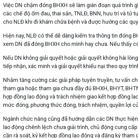
Việc DN chậm đóng BHXH sẽ làm gián đoạn quá trình gh
các chế độ ốm đau, thai sản, TNLĐ, BNN, hưu trí và tử 
cho NLĐ khi đi khám chữa bệnh và được hưởng các quy
Hiện nay, NLĐ có thể dễ dàng kiểm tra thông tin đón
xem DN đã đóng BHXH cho mình hay chưa. Nếu thấy có 
Nếu DN không giải quyết hoặc giải quyết không hài lò
tiếp nhận, xác minh và giải quyết khiếu nại theo quy trì
Nhằm tăng cường các giải pháp tuyên truyền, tư vấn cho
tham gia hoặc tham gia chưa đầy đủ BHXH, BHYT, BHTN ch
hợp đồng lao động và trách nhiệm giao kết hợp đồng la
mức đóng, phương thức đóng, trách nhiệm, quyền lợi củ
Ngành chức năng cũng đã hướng dẫn các DN thực hiện v
lao động chênh lệch chưa giải trình, chủ động cung cấp
cần rà soát, ký kết hợp đồng lao động và đăng ký tham