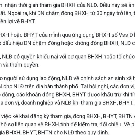
i nhận thời gian tham gia BHXH của NLĐ. Điều này sẽ ả
tuất. Ngoài ra, khi DN chậm đóng BHXH từ 30 ngày trở lên
ền lợi về BHYT.
g BHXH hoặc BHYT của mình qua ứng dụng BHXH số VssID 
dấu hiệu DN chậm đóng hoặc không đóng BHXH, NLĐ có t
ng, NLĐ có quyền khiếu nại với cơ quan BHXH hoặc tổ ch
nh và thẩm quyền.
 người sử dụng lao động, NLĐ về chính sách an sinh xã h
o NLĐ trên địa bàn thành phố. Tại hội nghị, các đơn vị, 
o động, các khoản đóng BHXH, BHYT được khấu trừ khi tín
a đơn vị, doanh nghiệp và NLĐ khi tham gia BHXH, BHYT..
iệc kê khai đăng ký tham gia, đóng BHXH, BHYT, BHTN ch
 hồ sơ liên quan về BHXH tỉnh để kiểm tra, đối chiếu. V
 gia BHXH, BHYT, BHTN cho NLĐ theo quy định.