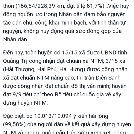
thôn (186,54/228,39 km, đạt tỉ lệ 81,7%)...Việc huy
động nguồn lực trong Nhân dân đảm bảo nguyên
tắc dân chủ, công khai minh bạch, với tinh thần tự
nguyện, không huy động quá sức đóng góp của
Nhân dân.
Đến nay, toàn huyện có 15/15 xã được UBND tỉnh
Quảng Trị công nhận đạt chuẩn xã NTM; 3/15 xã
(Hải Thượng, Hải Phú, Hải Hưng) được công nhận
xã đạt chuẩn NTM nâng cao; thị trấn Diên Sanh
được công nhận đạt chuẩn đô thị văn minh; huyện
đạt 9/9 tiêu chí theo Bộ tiêu chí quốc gia về xây
dựng huyện NTM.
Đặc biệt, có 19.013/19.094 ý kiến hài lòng
(99,58%) của người dân về kết quả xây dựng huyện
NTM và mong muốn cấp trên sớm xem xét, công