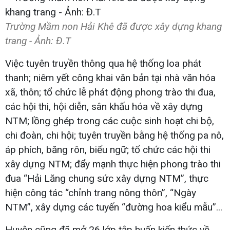
Trường Mầm non Hải Khê đã được xây dựng khang
trang - Ảnh: Đ.T
Việc tuyên truyền thông qua hệ thống loa phát
thanh; niêm yết công khai văn bản tại nhà văn hóa
xã, thôn; tổ chức lễ phát động phong trào thi đua,
các hội thi, hội diễn, sân khấu hóa về xây dựng
NTM; lồng ghép trong các cuộc sinh hoạt chi bộ,
chi đoàn, chi hội; tuyên truyền bằng hệ thống pa nô,
áp phích, băng rôn, biểu ngữ; tổ chức các hội thi
xây dựng NTM; đẩy mạnh thực hiện phong trào thi
đua “Hải Lăng chung sức xây dựng NTM”, thực
hiện công tác “chỉnh trang nông thôn”, “Ngày
NTM”, xây dựng các tuyến “đường hoa kiểu mẫu”...
Huyện cũng đã mở 26 lớp tập huấn kiến thức về