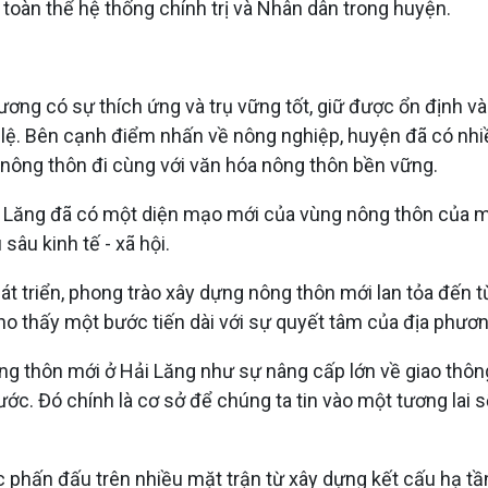
toàn thể hệ thống chính trị và Nhân dân trong huyện.
g có sự thích ứng và trụ vững tốt, giữ được ổn định và t
lệ. Bên cạnh điểm nhấn về nông nghiệp, huyện đã có nhiề
 nông thôn đi cùng với văn hóa nông thôn bền vững.
ải Lăng đã có một diện mạo mới của vùng nông thôn của m
sâu kinh tế - xã hội.
át triển, phong trào xây dựng nông thôn mới lan tỏa đến t
o thấy một bước tiến dài với sự quyết tâm của địa phươn
ng thôn mới ở Hải Lăng như sự nâng cấp lớn về giao thôn
 trước. Đó chính là cơ sở để chúng ta tin vào một tương l
c phấn đấu trên nhiều mặt trận từ xây dựng kết cấu hạ tần