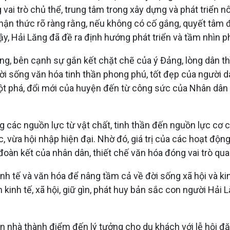
g vai trò chủ thể, trung tâm trong xây dựng và phát triể
n thức rõ ràng rằng, nếu không có cố gắng, quyết tâm độ
vậy, Hải Lăng đã đề ra định hướng phát triển và tầm nhìn
 Lăng, bên cạnh sự gắn kết chặt chẽ của ý Đảng, lòng dân 
đời sống văn hóa tinh thần phong phú, tốt đẹp của người 
đột phá, đổi mới của huyện đến từ công sức của Nhân dân
các nguồn lực từ vật chất, tinh thần đến nguồn lực cơ ch
 vừa hội nhập hiện đại. Nhờ đó, giá trị của các hoạt động
đoàn kết của nhân dân, thiết chế văn hóa đóng vai trò qu
nh tế và văn hóa để nâng tầm cả về đời sống xã hội và ki
 kinh tế, xã hội, giữ gìn, phát huy bản sắc con người Hải 
nhà thành điểm đến lý tưởng cho du khách với lễ hội đặc 