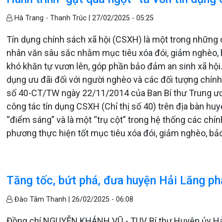
Hà Trang - Thanh Trúc |
27/02/2025 - 05:25
Tín dụng chính sách xã hội (CSXH) là một trong những
nhân văn sâu sắc nhằm mục tiêu xóa đói, giảm nghèo, h
khó khăn tự vươn lên, góp phần bảo đảm an sinh xã hội.
dụng ưu đãi đối với người nghèo và các đối tượng chính
số 40-CT/TW ngày 22/11/2014 của Ban Bí thư Trung ươ
công tác tín dụng CSXH (Chỉ thị số 40) trên địa bàn hu
“điểm sáng” và là một “trụ cột” trong hệ thống các chí
phương thực hiện tốt mục tiêu xóa đói, giảm nghèo, bả
Tăng tốc, bứt phá, đưa huyện Hải Lăng ph
Đào Tâm Thanh |
26/02/2025 - 06:08
Đồng chí NGUYỄN KHÁNH VŨ - TUV, Bí thư Huyện ủy Hải