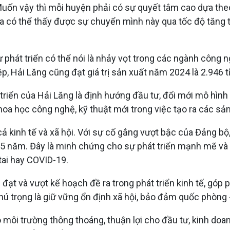
Muốn vậy thì mỗi huyện phải có sự quyết tâm cao dựa theo
g ta có thể thấy được sự chuyển mình này qua tốc độ tăng
ự phát triển có thể nói là nhảy vọt trong các ngành công n
 Hải Lăng cũng đạt giá trị sản xuất năm 2024 là 2.946 tỉ
triển của Hải Lăng là định hướng đầu tư, đổi mới mô hình
oa học công nghệ, kỹ thuật mới trong việc tạo ra các sả
cả kinh tế và xã hội. Với sự cố gắng vượt bậc của Đảng b
 35 năm. Đây là minh chứng cho sự phát triển mạnh mẽ và
tai hay COVID-19.
ạt và vượt kế hoạch đề ra trong phát triển kinh tế, góp 
ú trọng là giữ vững ổn định xã hội, bảo đảm quốc phòng -
 môi trường thông thoáng, thuận lợi cho đầu tư, kinh doan