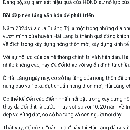
Đảng bộ, sự giám sát hiệu quả của HĐND, sự nỗ lực của 
Bồi đắp nền tảng văn hóa để phát triển
Năm 2024 vừa qua Quảng Trị là một trong những địa phươn
vươn mình của huyện Hải Lăng là thành quả đáng khích 
về đích trong xây dựng nông thôn mới, xây dựng kinh tế
Với sự nỗ lực của cả hệ thống chính trị và Nhân dân, H
nhập không cao, nay đã đổi khác với sự ổn định từ chiều 
Ở Hải Lăng ngày nay, cơ sở hạ tầng của nông thôn đã ph
nâng cao và 15 xã đạt chuẩn nông thôn mới, Hải Lăng ch
Có thể kể đến các điểm nhấn nổi bật trong xây dựng nô
thay da đổi thịt, là bước nhảy vọt so với 10, 20 năm về
đẹp về vùng đất, cơ sở hạ tầng và con người nơi đây.
Thật vậy, để có sự “nâng cấp” này thì Hải Lăng đã ra sứ