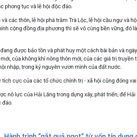
c phong tục và lễ hội độc đáo.
à các thôn, lễ hội phá trằm Trà Lộc, lễ hội cầu ngư và hội
chính cộng đồng địa phương thì sẽ vô cùng bền vững, đó l
ại đang được bảo tồn và phát huy một cách bài bản và ngày
 mới, của không khí nông thôn mới, của các giá trị truyề
 hội nhập, trong kỷ nguyên vươn mình của đất nước.
 tích cực của các tổ chức chính trị - xã hội cũng đóng vai
c nỗ lực của Hải Lăng trong dựng xây, phát triển, để Hả
 đáo.
Hành trình “gặt quả ngọt” từ vốn tín dụng