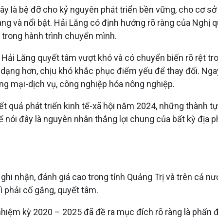
. Đây là bệ đỡ cho kỷ nguyên phát triển bền vững, cho cơ 
 ràng và nổi bật. Hải Lăng có định hướng rõ ràng của Ngh
h trong hành trình chuyển mình.
 Hải Lăng quyết tâm vượt khó và có chuyển biến rõ rệt tr
 dạng hơn, chịu khó khắc phục điểm yếu để thay đổi. Ngay
ương mại-dịch vụ, công nghiệp hóa nông nghiệp.
ết quả phát triển kinh tế-xã hội năm 2024, những thành 
hể nói đây là nguyên nhân thắng lợi chung của bất kỳ đị
i nhận, đánh giá cao trong tỉnh Quảng Trị và trên cả nư
 phải cố gắng, quyết tâm.
 nhiệm kỳ 2020 – 2025 đã đề ra mục đích rõ ràng là phấn 