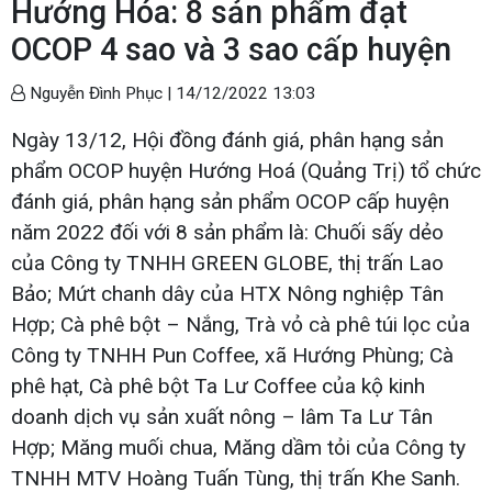
Hướng Hóa: 8 sản phẩm đạt
OCOP 4 sao và 3 sao cấp huyện
Nguyễn Đình Phục |
14/12/2022 13:03
Ngày 13/12, Hội đồng đánh giá, phân hạng sản
phẩm OCOP huyện Hướng Hoá (Quảng Trị) tổ chức
đánh giá, phân hạng sản phẩm OCOP cấp huyện
năm 2022 đối với 8 sản phẩm là: Chuối sấy dẻo
của Công ty TNHH GREEN GLOBE, thị trấn Lao
Bảo; Mứt chanh dây của HTX Nông nghiệp Tân
Hợp; Cà phê bột – Nắng, Trà vỏ cà phê túi lọc của
Công ty TNHH Pun Coffee, xã Hướng Phùng; Cà
phê hạt, Cà phê bột Ta Lư Coffee của kộ kinh
doanh dịch vụ sản xuất nông – lâm Ta Lư Tân
Hợp; Măng muối chua, Măng dầm tỏi của Công ty
TNHH MTV Hoàng Tuấn Tùng, thị trấn Khe Sanh.