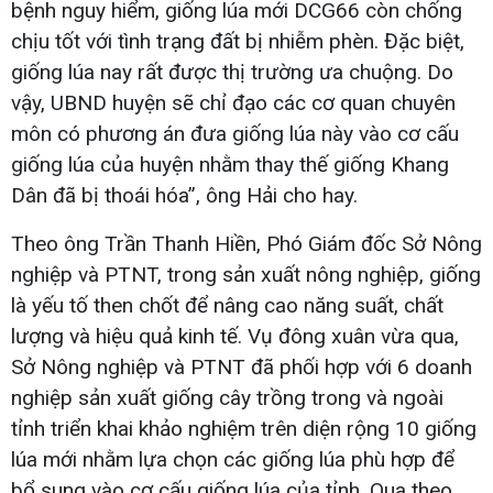
bệnh nguy hiểm, giống lúa mới DCG66 còn chống
chịu tốt với tình trạng đất bị nhiễm phèn. Đặc biệt,
giống lúa nay rất được thị trường ưa chuộng. Do
vậy, UBND huyện sẽ chỉ đạo các cơ quan chuyên
môn có phương án đưa giống lúa này vào cơ cấu
giống lúa của huyện nhằm thay thế giống Khang
Dân đã bị thoái hóa”, ông Hải cho hay.
Theo ông Trần Thanh Hiền, Phó Giám đốc Sở Nông
nghiệp và PTNT, trong sản xuất nông nghiệp, giống
là yếu tố then chốt để nâng cao năng suất, chất
lượng và hiệu quả kinh tế. Vụ đông xuân vừa qua,
Sở Nông nghiệp và PTNT đã phối hợp với 6 doanh
nghiệp sản xuất giống cây trồng trong và ngoài
tỉnh triển khai khảo nghiệm trên diện rộng 10 giống
lúa mới nhằm lựa chọn các giống lúa phù hợp để
bổ sung vào cơ cấu giống lúa của tỉnh. Qua theo