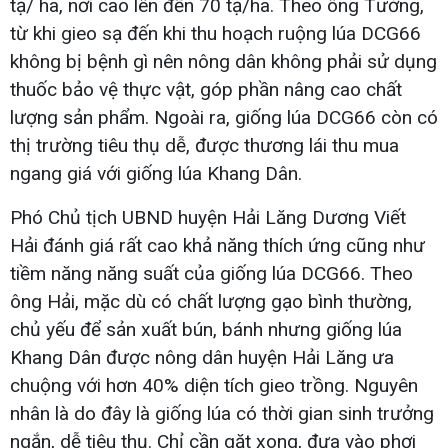
tạ/ ha, nơi cao lên đến 70 tạ/ha. Theo ông Tưởng,
từ khi gieo sạ đến khi thu hoạch ruộng lúa DCG66
không bị bệnh gì nên nông dân không phải sử dụng
thuốc bảo vệ thực vật, góp phần nâng cao chất
lượng sản phẩm. Ngoài ra, giống lúa DCG66 còn có
thị trường tiêu thụ dễ, được thương lái thu mua
ngang giá với giống lúa Khang Dân.
Phó Chủ tịch UBND huyện Hải Lăng Dương Viết
Hải đánh giá rất cao khả năng thích ứng cũng như
tiềm năng năng suất của giống lúa DCG66. Theo
ông Hải, mặc dù có chất lượng gạo bình thường,
chủ yếu để sản xuất bún, bánh nhưng giống lúa
Khang Dân được nông dân huyện Hải Lăng ưa
chuộng với hơn 40% diện tích gieo trồng. Nguyên
nhân là do đây là giống lúa có thời gian sinh trưởng
ngắn, dễ tiêu thụ. Chỉ cần gặt xong, đưa vào phơi