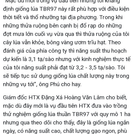
“Mặc dù mới trồng vụ đầu tiên nhưng tôi khẳng
định giống lúa TBR97 này rất phù hợp với điều kiện
thời tiết và thổ nhưỡng tại địa phương. Trong khi
những thửa ruộng bên cạnh bị đổ rạp do những
đợt mưa lớn cuối vụ vừa qua thì thửa ruộng của tôi
cây lúa vẫn khỏe, bông vàng ươm trĩu hạt. Theo
đánh giá của phía công ty thì năng suất thu hoạch
dự kiến là 3,1 tạ/sào nhưng với kinh nghiệm thực tế
của tôi năng suất phải đạt từ 3,2 - 3,5 tạ/sào. Tôi
sẽ tiếp tục sử dụng giống lúa chất lượng này trong
những vụ tới”, ông Phú cho hay.
Giám đốc HTX Đặng Xá Hoàng Văn Lâm cho biết,
mặc dù đây mới là vụ đầu tiên HTX đưa vào trồng
thử nghiệm giống lúa thuần TBR97 với quy mô 1 ha
nhưng qua theo dõi cho thấy, đây là giống lúa ngắn
ngày, có năng suất cao, chất lượng gạo ngon, phù