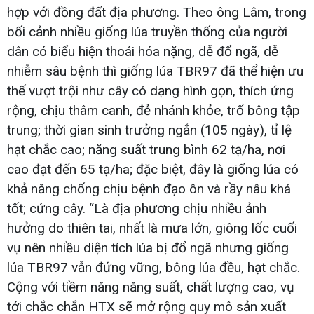
hợp với đồng đất địa phương. Theo ông Lâm, trong
bối cảnh nhiều giống lúa truyền thống của người
dân có biểu hiện thoái hóa nặng, dễ đổ ngã, dễ
nhiễm sâu bệnh thì giống lúa TBR97 đã thể hiện ưu
thế vượt trội như cây có dạng hình gọn, thích ứng
rộng, chịu thâm canh, đẻ nhánh khỏe, trổ bông tập
trung; thời gian sinh trưởng ngắn (105 ngày), tỉ lệ
hạt chắc cao; năng suất trung bình 62 tạ/ha, nơi
cao đạt đến 65 tạ/ha; đặc biệt, đây là giống lúa có
khả năng chống chịu bệnh đạo ôn và rầy nâu khá
tốt; cứng cây. “Là địa phương chịu nhiều ảnh
hưởng do thiên tai, nhất là mưa lớn, giông lốc cuối
vụ nên nhiều diện tích lúa bị đổ ngã nhưng giống
lúa TBR97 vẫn đứng vững, bông lúa đều, hạt chắc.
Cộng với tiềm năng năng suất, chất lượng cao, vụ
tới chắc chắn HTX sẽ mở rộng quy mô sản xuất