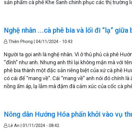
sản phẩm cà phê Khe Sanh chinh phục các thị trường l
Nghệ nhân ...cà phê bia và lối đi “lạ” giữa
Thiên Phong |
04/11/2024 - 10:43
Người ta gọi anh là nghệ nhân. Vì ở thủ phủ cà phê Hướ
“đỉnh” như anh. Nhưng anh thì lại không mặn mà với tên 
phê bia thành một đặc sản riêng biệt của xứ cà phê Hướ
có cái để “mang về”. Cái “mang về” anh nói đó chính l
nồng ấm áp, lạ lẫm mà đậm đà cảm xúc của cốc cà phê
Nông dân Hướng Hóa phấn khởi vào vụ th
Lê An |
01/11/2024 - 08:42