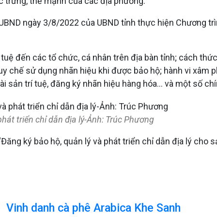
c trưng, thế mạnh của các địa phương.
-UBND ngày 3/8/2022 của UBND tỉnh thực hiện Chương trình
tuệ đến các tổ chức, cá nhân trên địa bàn tỉnh; cách thức 
y chế sử dụng nhãn hiệu khi được bảo hộ; hành vi xâm p
 sản trí tuệ, đăng ký nhãn hiệu hàng hóa... và một số chín
át triển chỉ dẫn địa lý-Ảnh: Trúc Phương
 “Đăng ký bảo hộ, quản lý và phát triển chỉ dẫn địa lý ch
Vinh danh cà phê Arabica Khe Sanh