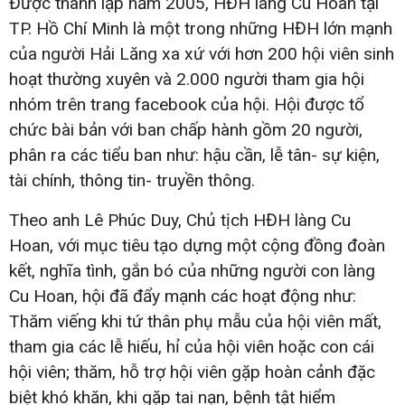
Được thành lập năm 2005, HĐH làng Cu Hoan tại
TP. Hồ Chí Minh là một trong những HĐH lớn mạnh
của người Hải Lăng xa xứ với hơn 200 hội viên sinh
hoạt thường xuyên và 2.000 người tham gia hội
nhóm trên trang facebook của hội. Hội được tổ
chức bài bản với ban chấp hành gồm 20 người,
phân ra các tiểu ban như: hậu cần, lễ tân- sự kiện,
tài chính, thông tin- truyền thông.
Theo anh Lê Phúc Duy, Chủ tịch HĐH làng Cu
Hoan, với mục tiêu tạo dựng một cộng đồng đoàn
kết, nghĩa tình, gắn bó của những người con làng
Cu Hoan, hội đã đẩy mạnh các hoạt động như:
Thăm viếng khi tứ thân phụ mẫu của hội viên mất,
tham gia các lễ hiếu, hỉ của hội viên hoặc con cái
hội viên; thăm, hỗ trợ hội viên gặp hoàn cảnh đặc
biệt khó khăn, khi gặp tai nạn, bệnh tật hiểm