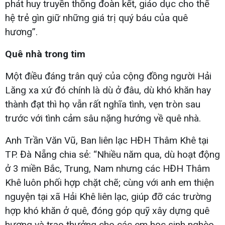
phát huy truyền thống đoàn kết, giáo dục cho thế
hệ trẻ gìn giữ những giá trị quý báu của quê
hương”.
Quê nhà trong tim
Một điều đáng trân quý của cộng đồng người Hải
Lăng xa xứ đó chính là dù ở đâu, dù khó khăn hay
thành đạt thì họ vẫn rất nghĩa tình, vẹn tròn sau
trước với tình cảm sâu nặng hướng về quê nhà.
Anh Trần Văn Vũ, Ban liên lạc HĐH Thâm Khê tại
TP. Đà Nẵng chia sẻ: “Nhiều năm qua, dù hoạt động
ở 3 miền Bắc, Trung, Nam nhưng các HĐH Thâm
Khê luôn phối hợp chặt chẽ; cùng với anh em thiện
nguyện tại xã Hải Khê liên lạc, giúp đỡ các trường
hợp khó khăn ở quê, đóng góp quỹ xây dựng quê
hương và trao thưởng cho các em học sinh nghèo