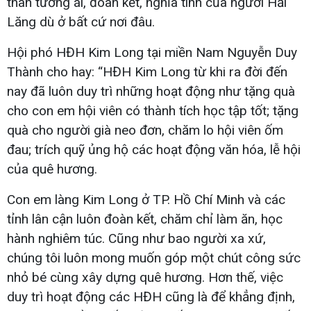
thân tương ái, đoàn kết, nghĩa tình của người Hải
Lăng dù ở bất cứ nơi đâu.
Hội phó HĐH Kim Long tại miền Nam Nguyễn Duy
Thành cho hay: “HĐH Kim Long từ khi ra đời đến
nay đã luôn duy trì những hoạt động như tặng quà
cho con em hội viên có thành tích học tập tốt; tặng
quà cho người già neo đơn, chăm lo hội viên ốm
đau; trích quỹ ủng hộ các hoạt động văn hóa, lễ hội
của quê hương.
Con em làng Kim Long ở TP. Hồ Chí Minh và các
tỉnh lân cận luôn đoàn kết, chăm chỉ làm ăn, học
hành nghiêm túc. Cũng như bao người xa xứ,
chúng tôi luôn mong muốn góp một chút công sức
nhỏ bé cùng xây dựng quê hương. Hơn thế, việc
duy trì hoạt động các HĐH cũng là để khẳng định,