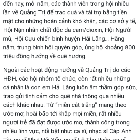
đến nay, mỗi năm, các thành viên trong hội nhiều
lần về Quảng Trị để trao quà và tài trợ bằng tiền
mặt cho những hoàn cảnh khó khăn, các cơ sở y tế,
Hội Nạn nhân chất độc da cam/dioxin, Hội Người
mù, Hội Cựu chiến binh huyện Hải Lăng... Hằng
năm, trung bình hội quyên góp, ủng hộ khoảng 800
triệu đồng hướng về quê hương.
Ngoài các hoạt động hướng về Quảng Trị do các
HĐH, các hội nhóm tổ chức, còn rất nhiều những
cá nhân là con em Hải Lăng luôn âm thầm góp sức,
trao gửi tình cảm cho quê nhà thông qua nhiều
cách khác nhau. Từ “miền cát trắng” mang theo
ước mơ, hoài bão tới khắp mọi miền, rất nhiều
người trẻ đã đạt được ước mơ, thành công trong
nhiều lĩnh vực, nổi bật như: ca sĩ, nhạc sĩ Cáp Anh
Tài, ca sĩ Như Hải Yến, ca sĩ Lê Thu Uyên, ca sĩ