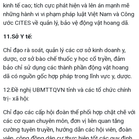
kinh tế cao; tích cực phát hiện và lên án mạnh mẽ
những hành vi vi phạm pháp luật Việt Nam và Công
ước CITES về quản lý, bảo vệ động vật hoang dã.
11.Sở Y tế:
Chỉ đạo rà soát, quản lý các cơ sở kinh doanh y,
dược, cơ sở bào chế thuốc y học cổ tryền, đảm
bảo chỉ sử dụng các thành phần động vật hoang
dã có nguồn gốc hợp pháp trong lĩnh vực y, dược.
12.Đề nghị UBMTTQVN tỉnh và các tổ chức chính
trị- xã hội:
Chỉ đạo các cấp hội đoàn thể phối hợp chặt chẽ với
các cơ quan chuyên môn, đơn vị liên quan tăng
cường tuyên truyền, hướng dẫn các hội viên, đoàn
viên, cộng đồng dân cư thực hiện tốt các quy định