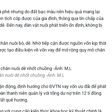
cà phê nhưng do đất bạc màu nên hiệu quả mang lại
n tích cóp được của gia đình, thông qua tín chấp của
. Đến nay, đàn vật nuôi phát triển ổn định, không bị
chăn nuôi bò, dê. Nhờ tiếp cận được nguồn vốn kịp thời
được tạo điều kiện về vốn vay để mở rộng quy mô chăn
ăn nuôi dê nhốt chuồng -Ảnh: M.L
 vận động, định hướng cho ĐVTN vay vốn ưu đãi để phát
n thanh niên quản lý với tổng dư nợ trên 12 tỉ đồng.
 đất quê hương.
g với cung cấp kiến thức khoa học kỹ thuật chính là