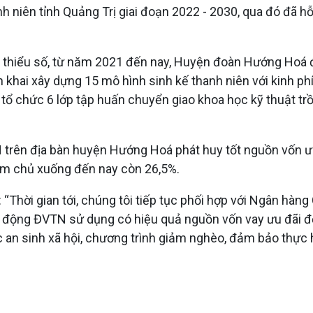
niên tỉnh Quảng Trị giai đoạn 2022 - 2030, qua đó đã hỗ 
 thiểu số, từ năm 2021 đến nay, Huyện đoàn Hướng Hoá đã
ển khai xây dựng 15 mô hình sinh kế thanh niên với kinh p
 chức 6 lớp tập huấn chuyển giao khoa học kỹ thuật tr
trên địa bàn huyện Hướng Hoá phát huy tốt nguồn vốn ưu đ
làm chủ xuống đến nay còn 26,5%.
hời gian tới, chúng tôi tiếp tục phối hợp với Ngân hàng 
động ĐVTN sử dụng có hiệu quả nguồn vốn vay ưu đãi để p
 an sinh xã hội, chương trình giảm nghèo, đảm bảo thực h