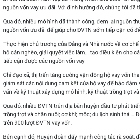
nguồn vốn vay ưu đãi. Với định hướng đó, chúng tôi đã tí
Qua đó, nhiều mô hình đã thành công, đem lại nguồn thu 
nguồn vốn ưu đãi để giúp cho ĐVTN sớm tiếp cận có đi
Thực hiện chủ trương của Đảng và Nhà nước về cơ chế ch
hộ cận nghèo, giải quyết việc làm... tạo điều kiện cho
tiếp cận được các nguồn vốn vay.
Chỉ đạo xã, thị trấn tăng cường vận động hộ vay vốn tha
giám sát các nội dung cam kết của hộ vay để bảo đảm sử
vấn về kỹ thuật xây dựng mô hình, kỹ thuật trồng trọt và
Qua đó, nhiều ĐVTN trên địa bàn huyện đầu tư phát triể
trồng trọt và chăn nuôi; cơ khí; mộc; du lịch sinh thái..
trên 900 lượt ĐVTN vay vốn.
Bên cạnh đó, Huyện đoàn đẩy mạnh công tác rà soát, đề