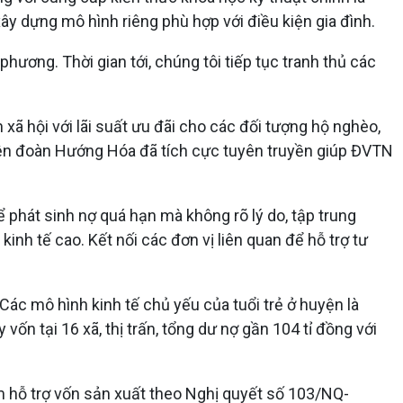
xây dựng mô hình riêng phù hợp với điều kiện gia đình.
hương. Thời gian tới, chúng tôi tiếp tục tranh thủ các
ã hội với lãi suất ưu đãi cho các đối tượng hộ nghèo,
Huyện đoàn Hướng Hóa đã tích cực tuyên truyền giúp ĐVTN
ể phát sinh nợ quá hạn mà không rõ lý do, tập trung
h tế cao. Kết nối các đơn vị liên quan để hỗ trợ tư
ác mô hình kinh tế chủ yếu của tuổi trẻ ở huyện là
 vốn tại 16 xã, thị trấn, tổng dư nợ gần 104 tỉ đồng với
m hỗ trợ vốn sản xuất theo Nghị quyết số 103/NQ-