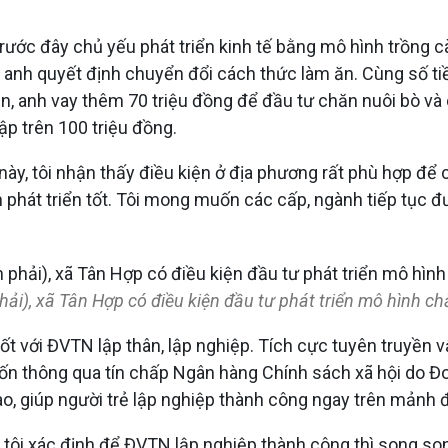
ước đây chủ yếu phát triển kinh tế bằng mô hình trồng 
anh quyết định chuyển đổi cách thức làm ăn. Cùng số tiề
 anh vay thêm 70 triệu đồng để đầu tư chăn nuôi bò và dê
p trên 100 triệu đồng.
ày, tôi nhận thấy điều kiện ở địa phương rất phù hợp để 
phát triển tốt. Tôi mong muốn các cấp, ngành tiếp tục 
i), xã Tân Hợp có điều kiện đầu tư phát triển mô hình ch
ốt với ĐVTN lập thân, lập nghiệp. Tích cực tuyên truyền
ốn thông qua tín chấp Ngân hàng Chính sách xã hội do Đoà
cao, giúp người trẻ lập nghiệp thành công ngay trên mảnh
tôi xác định để ĐVTN lập nghiệp thành công thì song son