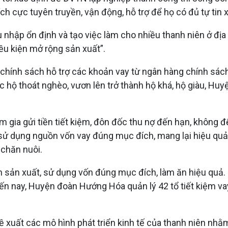
ch cực tuyên truyền, vận động, hỗ trợ để họ có đủ tự tin 
nhập ổn định và tạo việc làm cho nhiều thanh niên ở địa p
ều kiện mở rộng sản xuất”.
ính sách hỗ trợ các khoản vay từ ngân hàng chính sách x
 các hộ thoát nghèo, vươn lên trở thành hộ khá, hộ giàu, 
m gia gửi tiền tiết kiệm, đôn đốc thu nợ đến hạn, không đ
 dụng nguồn vốn vay đúng mục đích, mang lại hiệu quả kin
 chăn nuôi.
n sản xuất, sử dụng vốn đúng mục đích, làm ăn hiệu quả. C
. Đến nay, Huyện đoàn Hướng Hóa quản lý 42 tổ tiết kiệm vay
 xuất các mô hình phát triển kinh tế của thanh niên nhằ