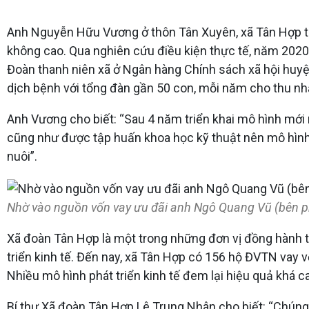
Anh Nguyễn Hữu Vương ở thôn Tân Xuyên, xã Tân Hợp tr
không cao. Qua nghiên cứu điều kiện thực tế, năm 2020 
Đoàn thanh niên xã ở Ngân hàng Chính sách xã hội huyện,
dịch bệnh với tổng đàn gần 50 con, mỗi năm cho thu nhậ
Anh Vương cho biết: “Sau 4 năm triển khai mô hình mới n
cũng như được tập huấn khoa học kỹ thuật nên mô hình 
nuôi”.
Nhờ vào nguồn vốn vay ưu đãi anh Ngô Quang Vũ (bên phả
Xã đoàn Tân Hợp là một trong những đơn vị đồng hành t
triển kinh tế. Đến nay, xã Tân Hợp có 156 hộ ĐVTN vay v
Nhiều mô hình phát triển kinh tế đem lại hiệu quả khá 
Bí thư Xã đoàn Tân Hợp Lê Trung Nhân cho biết: “Chúng 