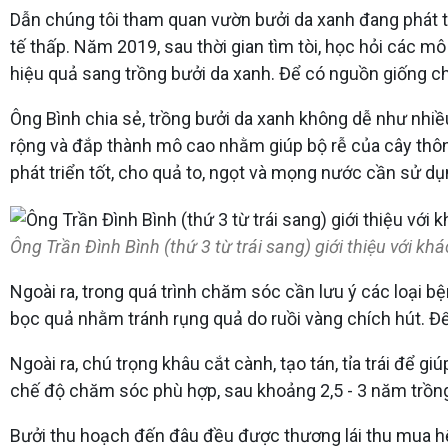
Dẫn chúng tôi tham quan vườn bưởi da xanh đang phát tri
tế thấp. Năm 2019, sau thời gian tìm tòi, học hỏi các m
hiệu quả sang trồng bưởi da xanh. Để có nguồn giống ch
Ông Bình chia sẻ, trồng bưởi da xanh không dễ như nhiều
rộng và đắp thành mô cao nhằm giúp bộ rễ của cây thông
phát triển tốt, cho quả to, ngọt và mọng nước cần sử d
Ông Trần Đình Bình (thứ 3 từ trái sang) giới thiệu với kh
Ngoài ra, trong quá trình chăm sóc cần lưu ý các loại bệ
bọc quả nhằm tránh rụng quả do ruồi vàng chích hút. Để
Ngoài ra, chú trọng khâu cắt cành, tạo tán, tỉa trái để g
chế độ chăm sóc phù hợp, sau khoảng 2,5 - 3 năm trồng 
Bưởi thu hoạch đến đâu đều được thương lái thu mua hết