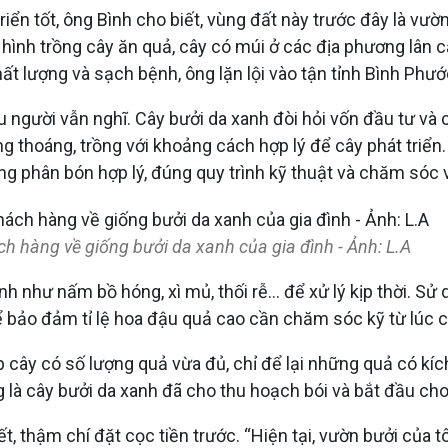
ển tốt, ông Bình cho biết, vùng đất này trước đây là vườn
ô hình trồng cây ăn quả, cây có múi ở các địa phương lân
ất lượng và sạch bệnh, ông lặn lội vào tận tỉnh Bình Ph
 người vẫn nghĩ. Cây bưởi da xanh đòi hỏi vốn đầu tư và ch
 thoáng, trồng với khoảng cách hợp lý để cây phát triển
ụng phân bón hợp lý, đúng quy trình kỹ thuật và chăm sóc
ách hàng về giống bưởi da xanh của gia đình - Ảnh: L.A
nh như nấm bồ hóng, xì mủ, thối rễ... để xử lý kịp thời. 
 bảo đảm tỉ lệ hoa đậu quả cao cần chăm sóc kỹ từ lúc c
iúp cây có số lượng quả vừa đủ, chỉ để lại những quả có kí
là cây bưởi da xanh đã cho thu hoạch bói và bắt đầu cho 
, thậm chí đặt cọc tiền trước. “Hiện tại, vườn bưởi của 