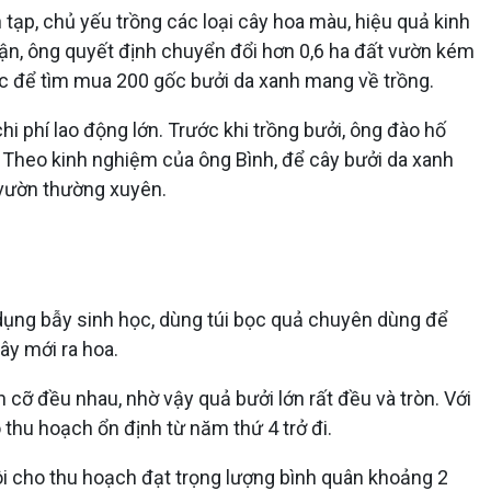
 tạp, chủ yếu trồng các loại cây hoa màu, hiệu quả kinh
 cận, ông quyết định chuyển đổi hơn 0,6 ha đất vườn kém
ước để tìm mua 200 gốc bưởi da xanh mang về trồng.
i phí lao động lớn. Trước khi trồng bưởi, ông đào hố
. Theo kinh nghiệm của ông Bình, để cây bưởi da xanh
 vườn thường xuyên.
Sử dụng bẫy sinh học, dùng túi bọc quả chuyên dùng để
ây mới ra hoa.
ch cỡ đều nhau, nhờ vậy quả bưởi lớn rất đều và tròn. Với
thu hoạch ổn định từ năm thứ 4 trở đi.
tôi cho thu hoạch đạt trọng lượng bình quân khoảng 2