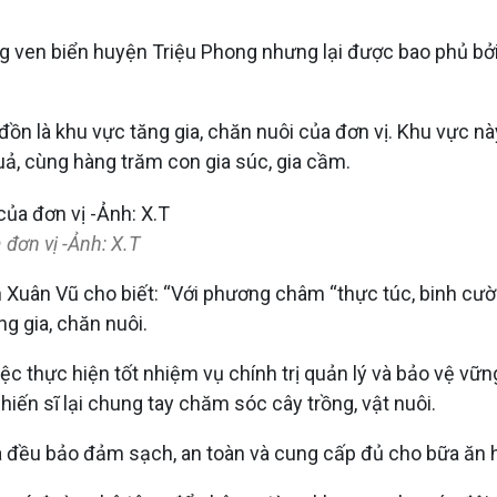
g ven biển huyện Triệu Phong nhưng lại được bao phủ bởi 
 đồn là khu vực tăng gia, chăn nuôi của đơn vị. Khu vực
quả, cùng hàng trăm con gia súc, gia cầm.
đơn vị -Ảnh: X.T
 Xuân Vũ cho biết: “Với phương châm “thực túc, binh cư
ng gia, chăn nuôi.
iệc thực hiện tốt nhiệm vụ chính trị quản lý và bảo vệ vữn
 chiến sĩ lại chung tay chăm sóc cây trồng, vật nuôi.
ia đều bảo đảm sạch, an toàn và cung cấp đủ cho bữa ăn 