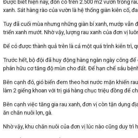
Được biết hiện nay, đồn có trên 2.500 m2 vườn trồng rau
xanh. Sát hàng rào của vườn là hệ thống giàn kiên cố, đ
Tuy đã cuối mùa nhưng những giàn bí xanh, mướp vẫn đa
triển xanh mướt. Nhờ vậy, lượng rau xanh của đơn vị lu
Để có được thành quả trên là cả một quá trình kiên trì, 
Trước hết, bộ đội đã huy động hàng ngàn ngày công để ch
phân hữu cơ tăng độ mùn cho đất. Để hạn chế sâu bệnh, 
Bên cạnh đó, gió biển đem theo hơi nước mặn khiến rau
làm 2 giếng khoan với trị giá hàng chục triệu đồng để 
Bên cạnh việc tăng gia rau xanh, đơn vị còn tận dụng 
ăn chăn nuôi lợn, gà.
Nhờ vậy, khu chăn nuôi của đơn vị lúc nào cũng duy trì h