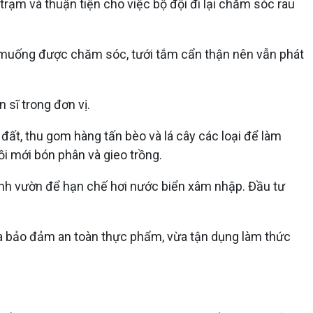
trạm và thuận tiện cho việc bộ đội đi lại chăm sóc rau
u muống được chăm sóc, tưới tắm cẩn thận nên vẫn phát
 sĩ trong đơn vị.
 đất, thu gom hàng tấn bèo và lá cây các loại để làm
ồi mới bón phân và gieo trồng.
uanh vườn để hạn chế hơi nước biển xâm nhập. Đầu tư
ừa bảo đảm an toàn thực phẩm, vừa tận dụng làm thức