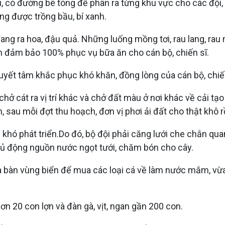
, có đường bê tông để phân ra từng khu vực cho các đội, 
ang được trồng bầu, bí xanh.
ng ra hoa, đậu quả. Những luống mồng tơi, rau lang, ra
ôn đảm bảo 100% phục vụ bữa ăn cho cán bộ, chiến sĩ.
quyết tâm khắc phục khó khăn, đồng lòng của cán bộ, chiến
ở cát ra vị trí khác và chở đất màu ở nơi khác về cải tạo
sau mỗi đợt thu hoạch, đơn vị phơi ải đất cho thật khô r
 khó phát triển.Do đó, bộ đội phải căng lưới che chắn q
chủ động nguồn nước ngọt tưới, chăm bón cho cây.
địa bàn vùng biển để mua các loại cá về làm nước mắm, v
ơn 20 con lợn và đàn gà, vịt, ngan gần 200 con.