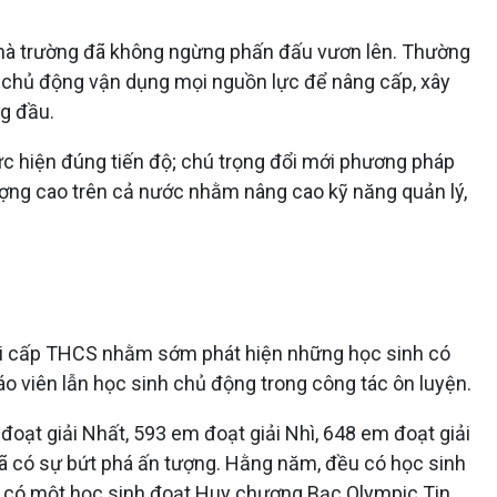
nhà trường đã không ngừng phấn đấu vươn lên. Thường
; chủ động vận dụng mọi nguồn lực để nâng cấp, xây
ng đầu.
ực hiện đúng tiến độ; chú trọng đổi mới phương pháp
lượng cao trên cả nước nhằm nâng cao kỹ năng quản lý,
giỏi cấp THCS nhằm sớm phát hiện những học sinh có
áo viên lẫn học sinh chủ động trong công tác ôn luyện.
đoạt giải Nhất, 593 em đoạt giải Nhì, 648 em đoạt giải
 đã có sự bứt phá ấn tượng. Hằng năm, đều có học sinh
dự có một học sinh đoạt Huy chương Bạc Olympic Tin