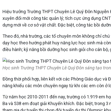
Hiệu trưởng Trường THPT Chuyên Lê Quý Đôn Nguyễn Hoà
xuyên đổi mới công tác quản lý; tích cực ứng dụng CNT
dựng mới về cơ sở vật chất. Đặc biệt, công tác bồi dưỡ
Theo đó, nhà trường, các tổ chuyên môn không chỉ chú 
dạy học theo hướng phát huy năng lực học sinh mà còn t
điều hành; kỹ năng bồi dưỡng học sinh giỏi cho cán bộ, 
Học sinh Trường THPT Chuyên Lê Quý Đôn sáng tạo trong 
Đồng thời phối hợp, liên kết với các Phòng Giáo dục v
năng khiếu các môn chuyên ngay từ khi các em còn ở lớp 
Từ năm học 2010-2011 đến nay, trường có 1.919 em học s
Ba và 538 em đoạt giải Khuyến khích. Đặc biệt, trong 3
tham gia dự tuyển thi chọn đội tuyển dự thi Olympic k