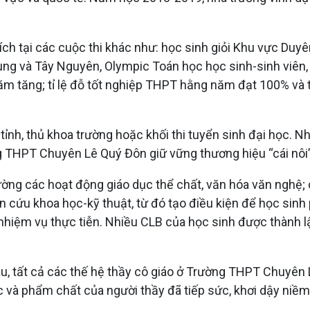
ích tại các cuộc thi khác như: học sinh giỏi Khu vực Duyê
ung và Tây Nguyên, Olympic Toán học học sinh-sinh viên, 
ng năm tăng; tỉ lệ đỗ tốt nghiệp THPT hằng năm đạt 100% v
 tỉnh, thủ khoa trường hoặc khối thi tuyển sinh đại học. 
THPT Chuyên Lê Quý Đôn giữ vững thương hiệu “cái nôi” đ
ờng các hoạt động giáo dục thể chất, văn hóa văn nghệ; cá
 cứu khoa học-kỹ thuật, từ đó tạo điều kiện để học sinh p
 nhiệm vụ thực tiễn. Nhiều CLB của học sinh được thành lậ
au, tất cả các thế hệ thầy cô giáo ở Trường THPT Chuyên
c và phẩm chất của người thầy đã tiếp sức, khơi dậy niềm