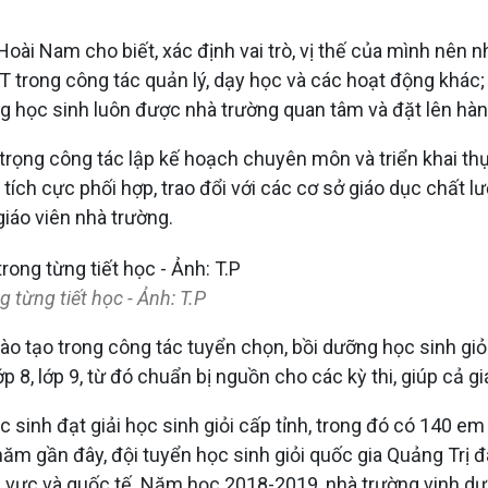
i Nam cho biết, xác định vai trò, vị thế của mình nên 
T trong công tác quản lý, dạy học và các hoạt động khác
ng học sinh luôn được nhà trường quan tâm và đặt lên hà
trọng công tác lập kế hoạch chuyên môn và triển khai th
ích cực phối hợp, trao đổi với các cơ sở giáo dục chất 
giáo viên nhà trường.
từng tiết học - Ảnh: T.P
à Đào tạo trong công tác tuyển chọn, bồi dưỡng học sinh 
8, lớp 9, từ đó chuẩn bị nguồn cho các kỳ thi, giúp cả gi
inh đạt giải học sinh giỏi cấp tỉnh, trong đó có 140 em 
 năm gần đây, đội tuyển học sinh giỏi quốc gia Quảng Trị
hu vực và quốc tế. Năm học 2018-2019, nhà trường vinh 