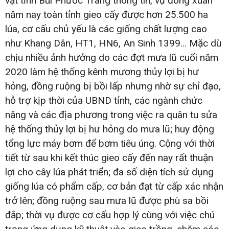
vật tỉnh Bùi Phước Trang thông tin, vụ đông xuân
năm nay toàn tỉnh gieo cấy được hơn 25.500 ha
lúa, cơ cấu chủ yếu là các giống chất lượng cao
như Khang Dân, HT1, HN6, An Sinh 1399… Mặc dù
chịu nhiều ảnh hưởng do các đợt mưa lũ cuối năm
2020 làm hệ thống kênh mương thủy lợi bị hư
hỏng, đồng ruộng bị bồi lấp nhưng nhờ sự chỉ đạo,
hỗ trợ kịp thời của UBND tỉnh, các ngành chức
năng và các địa phương trong việc ra quân tu sửa
hệ thống thủy lợi bị hư hỏng do mưa lũ; huy động
tổng lực máy bơm để bơm tiêu úng. Cộng với thời
tiết từ sau khi kết thúc gieo cấy đến nay rất thuận
lợi cho cây lúa phát triển; đa số diện tích sử dụng
giống lúa có phẩm cấp, cơ bản đạt từ cấp xác nhận
trở lên; đồng ruộng sau mưa lũ được phù sa bồi
đắp; thời vụ được cơ cấu hợp lý cùng với việc chú