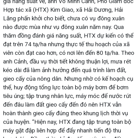
giá năng suất về, anh Võ Minh Cảnh, Phó Giám đốc
Hợp tác xã (HTX) Kim Giao, xã Hải Dương, Hải
Lăng phấn khởi cho biết, chưa có vụ đông xuân
nào được mùa như vụ đông xuân năm nay. Qua
thăm đồng đánh giá năng suất, HTX dự kiến có thể
đạt trên 74 tạ/ha nhưng thực tế thu hoạch của xã
viên còn đạt cao hơn, có nơi lên đến 80 tạ/ha. Theo
anh Cảnh, đầu vụ thời tiết không thuận lợi, mưa rét
kéo dài đã làm ảnh hưởng đến quá trình làm đất,
gieo cấy của nông dân. Nhưng nhờ có kế hoạch cụ
thể, huy động tổng lực toàn bộ máy bơm để bơm
tiêu úng; tập trung nhân lực, máy móc để nước rút
đến đâu làm đất gieo cấy đến đó nên HTX vẫn
hoàn thành gieo cấy đúng theo khung lịch thời vụ
của huyện. “Hiện nay, HTX đang tập trung toàn bộ
máy gặt đập liên hợp để đẩy nhanh tiến độ thu