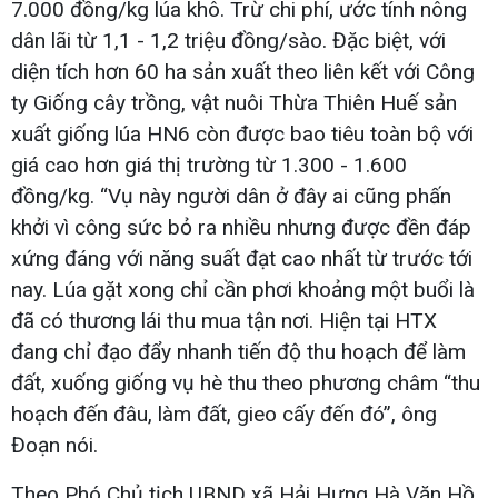
7.000 đồng/kg lúa khô. Trừ chi phí, ước tính nông
dân lãi từ 1,1 - 1,2 triệu đồng/sào. Đặc biệt, với
diện tích hơn 60 ha sản xuất theo liên kết với Công
ty Giống cây trồng, vật nuôi Thừa Thiên Huế sản
xuất giống lúa HN6 còn được bao tiêu toàn bộ với
giá cao hơn giá thị trường từ 1.300 - 1.600
đồng/kg. “Vụ này người dân ở đây ai cũng phấn
khởi vì công sức bỏ ra nhiều nhưng được đền đáp
xứng đáng với năng suất đạt cao nhất từ trước tới
nay. Lúa gặt xong chỉ cần phơi khoảng một buổi là
đã có thương lái thu mua tận nơi. Hiện tại HTX
đang chỉ đạo đẩy nhanh tiến độ thu hoạch để làm
đất, xuống giống vụ hè thu theo phương châm “thu
hoạch đến đâu, làm đất, gieo cấy đến đó”, ông
Đoạn nói.
Theo Phó Chủ tịch UBND xã Hải Hưng Hà Văn Hồ,