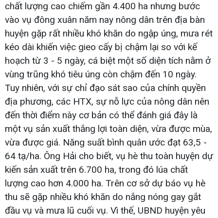
chất lượng cao chiếm gần 4.400 ha nhưng bước
vào vụ đông xuân năm nay nông dân trên địa bàn
huyện gặp rất nhiều khó khăn do ngập úng, mưa rét
kéo dài khiến việc gieo cấy bị chậm lại so với kế
hoạch từ 3 - 5 ngày, cá biệt một số diện tích nằm ở
vùng trũng khó tiêu úng còn chậm đến 10 ngày.
Tuy nhiên, với sự chỉ đạo sát sao của chính quyền
địa phương, các HTX, sự nỗ lực của nông dân nên
đến thời điểm này cơ bản có thể đánh giá đây là
một vụ sản xuất thắng lợi toàn diện, vừa được mùa,
vừa được giá. Năng suất bình quân ước đạt 63,5 -
64 tạ/ha. Ông Hải cho biết, vụ hè thu toàn huyện dự
kiến sản xuất trên 6.700 ha, trong đó lúa chất
lượng cao hơn 4.000 ha. Trên cơ sở dự báo vụ hè
thu sẽ gặp nhiều khó khăn do nắng nóng gay gắt
đầu vụ và mưa lũ cuối vụ. Vì thế, UBND huyện yêu