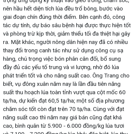
trọng ứng dụng kỹ thuật vào gieo trồng, chăm sóc,
nên hầu hết diện tích lúa đều trổ bông, bước vào
giai đoạn chín đúng thời điểm. Bên cạnh đó, công
tác dự tính, dự báo sâu bệnh hại được thực hiện tốt
và phòng trừ kịp thời, giảm thiểu tối đa thiệt hại gây
ra. Mặt khác, người nông dân hiện nay đã có nhiều
thay đổi trong canh tác như sử dụng công cụ sạ
hàng, chú trọng việc bón phân cân đối, bổ sung
đầy đủ các yếu tố trung và vi lượng, nhờ đó lúa
phát triển tốt và cho năng suất cao. Ông Trang cho
biết, vụ đông xuân năm nay là lần đầu tiên năng
suất thu hoạch lúa toàn tỉnh vượt qua cột mốc 60
tạ/ha, dự kiến đạt 60,5 tạ/ha; một số địa phương
chăm sóc tốt còn đạt trên 70 tạ/ha. Cùng với đạt
năng suất cao thì năm nay giá bán cũng đạt khá
cao, bình quân từ 5.900 - 6.000 đồng/kg lúa tươi