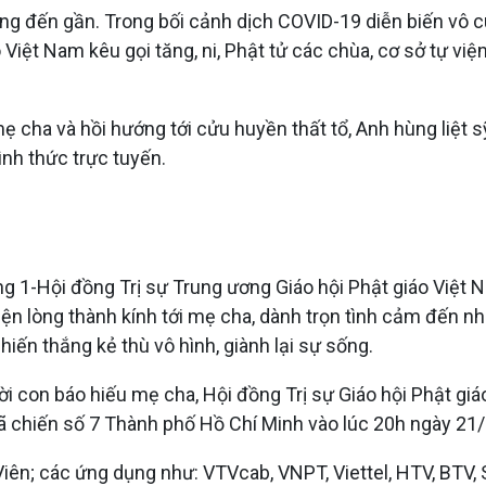
g đến gần. Trong bối cảnh dịch COVID-19 diễn biến vô cù
iệt Nam kêu gọi tăng, ni, Phật tử các chùa, cơ sở tự viện
mẹ cha và hồi hướng tới cửu huyền thất tổ, Anh hùng liệt 
ình thức trực tuyến.
1-Hội đồng Trị sự Trung ương Giáo hội Phật giáo Việt Na
hiện lòng thành kính tới mẹ cha, dành trọn tình cảm đế
ến thắng kẻ thù vô hình, giành lại sự sống.
con báo hiếu mẹ cha, Hội đồng Trị sự Giáo hội Phật giá
Dã chiến số 7 Thành phố Hồ Chí Minh vào lúc 20h ngày 21
Viên; các ứng dụng như: VTVcab, VNPT, Viettel, HTV, BTV,