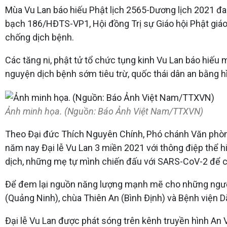
Mùa Vu Lan báo hiếu Phật lịch 2565-Dương lịch 2021 đan
bạch 186/HĐTS-VP1, Hội đồng Trị sự Giáo hội Phật giáo V
chống dịch bệnh.
Các tăng ni, phật tử tổ chức tụng kinh Vu Lan báo hiếu 
nguyện dịch bệnh sớm tiêu trừ, quốc thái dân an bằng h
Ảnh minh họa. (Nguồn: Báo Ảnh Việt Nam/TTXVN)
Theo Đại đức Thích Nguyên Chính, Phó chánh Văn phòng 
năm nay Đại lễ Vu Lan 3 miền 2021 với thông điệp thể 
dịch, những mẹ tự mình chiến đấu với SARS-CoV-2 để chi
Để đem lại nguồn năng lượng mạnh mẽ cho những người 
(Quảng Ninh), chùa Thiên An (Bình Định) và Bệnh viện 
Đại lễ Vu Lan được phát sóng trên kênh truyền hình An 