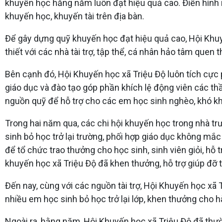
khuyến học hằng năm luôn đạt hiệu quả cao. Điển hình
khuyến học, khuyến tài trên địa bàn.
Để gây dựng quỹ khuyến học đạt hiệu quả cao, Hội Khuyế
thiết với các nhà tài trợ, tập thể, cá nhân hảo tâm quen
Bên cạnh đó, Hội Khuyến học xã Triệu Độ luôn tích cực ph
giáo dục và đào tạo góp phần khích lệ động viên các th
nguồn quỹ để hỗ trợ cho các em học sinh nghèo, khó kh
Trong hai năm qua, các chi hội khuyến học trong nhà tr
sinh bỏ học trở lại trường, phối hợp giáo dục không mắ
để tổ chức trao thưởng cho học sinh, sinh viên giỏi, hỗ
khuyến học xã Triệu Độ đã khen thưởng, hỗ trợ giúp đỡ tr
Đến nay, cùng với các nguồn tài trợ, Hội Khuyến học xã 
nhiều em học sinh bỏ học trở lại lớp, khen thưởng cho hàn
Ngoài ra, hằng năm, Hội Khuyến học xã Triệu Độ đã thư