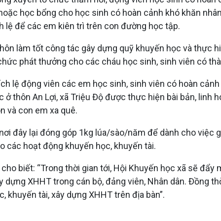
ĩa hoặc học bổng cho học sinh có hoàn cảnh khó khăn nhân
h lệ để các em kiên trì trên con đường học tập.
hôn làm tốt công tác gây dựng quỹ khuyến học và thực hi
ức phát thưởng cho các cháu học sinh, sinh viên có thành
hích lệ động viên các em học sinh, sinh viên có hoàn cảnh
 ở thôn An Lợi, xã Triệu Độ được thực hiện bài bản, linh
n và con em xa quê.
nơi đây lại đóng góp 1kg lúa/sào/năm để dành cho việc 
ho các hoạt động khuyến học, khuyến tài.
ho biết: “Trong thời gian tới, Hội Khuyến học xã sẽ đẩy
xây dựng XHHT trong cán bộ, đảng viên, Nhân dân. Đồng t
, khuyến tài, xây dựng XHHT trên địa bàn”.