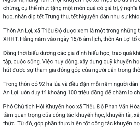
chừng, cụ thể như: tặng một món quà có giá trị, ý ngh
học, nhân dịp tết Trung thu, tết Nguyên đán như sự khíc
Thôn An Lợi, xã Triệu Độ được xem là một trong những t
XHHT. Hằng năm vào ngày 16/6 âm lịch, thôn An Lợi tổ ch
Đồng thời biểu dương các gia đình hiếu học; trao quà k
tập, cuộc sống. Việc huy động, xây dựng quỹ khuyến học
hút được sự tham gia đóng góp của người dân trong thô
Trong thôn có 92 ha lúa và đều đặn mỗi năm người dân 
An Lợi luôn duy trì khoảng 100 triệu đồng để chăm lo c
Phó Chủ tịch Hội Khuyến học xã Triệu Độ Phan Văn Hòa c
tầm quan trọng của công tác khuyến học, khuyến tài, 
thức. Từ đó, góp phần thực hiện tốt công tác khuyến học