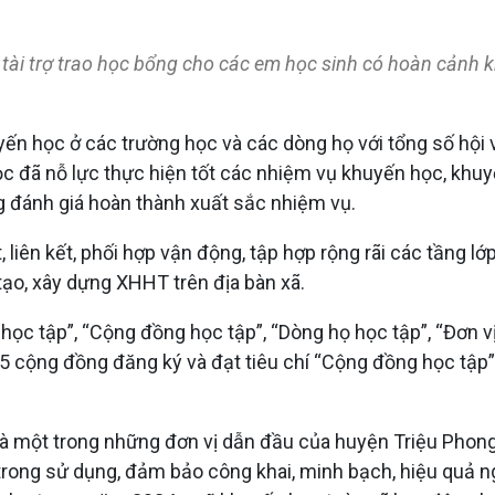
 tài trợ trao học bổng cho các em học sinh có hoàn cảnh 
uyến học ở các trường học và các dòng họ với tổng số hội
c đã nỗ lực thực hiện tốt các nhiệm vụ khuyến học, khuyế
 đánh giá hoàn thành xuất sắc nhiệm vụ.
, liên kết, phối hợp vận động, tập hợp rộng rãi các tầng l
 tạo, xây dựng XHHT trên địa bàn xã.
h học tập”, “Cộng đồng học tập”, “Dòng họ học tập”, “Đơn 
/5 cộng đồng đăng ký và đạt tiêu chí “Cộng đồng học tập”
à một trong những đơn vị dẫn đầu của huyện Triệu Phong
rong sử dụng, đảm bảo công khai, minh bạch, hiệu quả n