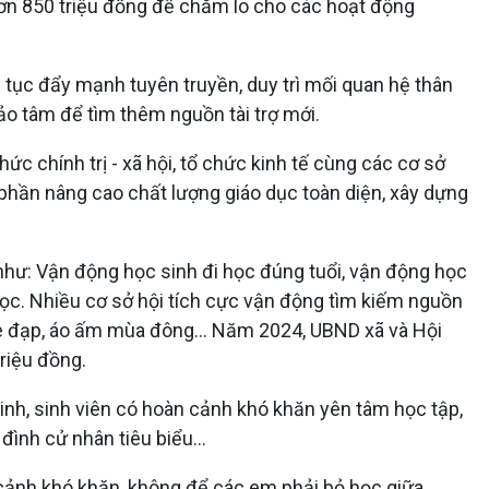
ơn 850 triệu đồng để chăm lo cho các hoạt động
 tục đẩy mạnh tuyên truyền, duy trì mối quan hệ thân
hảo tâm để tìm thêm nguồn tài trợ mới.
ức chính trị - xã hội, tổ chức kinh tế cùng các cơ sở
 phần nâng cao chất lượng giáo dục toàn diện, xây dựng
như: Vận động học sinh đi học đúng tuổi, vận động học
 học. Nhiều cơ sở hội tích cực vận động tìm kiếm nguồn
g xe đạp, áo ấm mùa đông... Năm 2024, UBND xã và Hội
triệu đồng.
sinh, sinh viên có hoàn cảnh khó khăn yên tâm học tập,
đình cử nhân tiêu biểu...
 cảnh khó khăn, không để các em phải bỏ học giữa