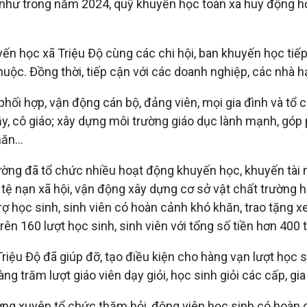
 như trong năm 2024, quỹ khuyến học toàn xã huy động h
n học xã Triệu Độ cùng các chi hội, ban khuyến học tiếp
 thuộc. Đồng thời, tiếp cận với các doanh nghiệp, các nhà 
ối hợp, vận động cán bộ, đảng viên, mọi gia đình và tổ ch
ầy, cô giáo; xây dựng môi trường giáo dục lành mạnh, góp
ăn...
ường đã tổ chức nhiều hoạt động khuyến học, khuyến tài 
c tệ nạn xã hội, vận động xây dựng cơ sở vật chất trường
 trợ học sinh, sinh viên có hoàn cảnh khó khăn, trao tặn
ên 160 lượt học sinh, sinh viên với tổng số tiền hơn 400 
Triệu Độ đã giúp đỡ, tạo điều kiện cho hàng vạn lượt học 
g trăm lượt giáo viên dạy giỏi, học sinh giỏi các cấp, gia 
ờng xuyên tổ chức thăm hỏi, động viên học sinh có hoàn