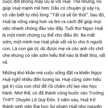
cuộc đời không mấy ưu ái với Huệ. Thế nhưng, nó
giúp Huệ mạnh mẽ hơn. Dẫu có chuyện gì xảy ra,
cô vẫn biết tự nhủ lòng: “Tất cả sẽ ổn thôi”. Sau đó,
Huệ lại vững vàng hơn và tìm ra cách để giúp mọi
việc nhanh chóng đâu vào đấy. Tuổi thơ Ngọc Huệ
là một minh chứng cụ thể cho điều đó. Ba mất
sớm, một mình mẹ Huệ phải vất vả lo cho 6 người
con. Là con gái út, dù được mẹ và các anh chị chở
che nhưng cô vẫn sớm hiểu thế nào là thiệt thòi, vất
vả.
Những khó khăn mà cuộc sống đặt ra khiến Ngọc
Huệ nghĩ nhiều đến tương lai. Huệ cũng sớm hiểu
giá trị của con chữ để rồi chăm chỉ lao vào học
hành. Nhờ thế, cô đã thành công bước vào Trường
THPT Chuyên Lê Quý Đôn. 3 năm sau, Huệ trở
thành sinh viên Đại học Sư phạm Huế như nguyện