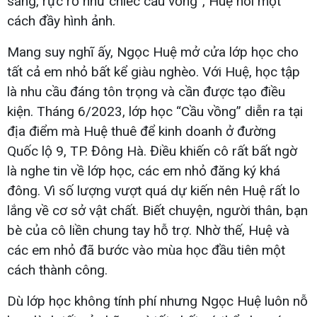
sáng, rực rỡ như chiếc cầu vồng”, Huệ nói một
cách đầy hình ảnh.
Mang suy nghĩ ấy, Ngọc Huệ mở cửa lớp học cho
tất cả em nhỏ bất kể giàu nghèo. Với Huệ, học tập
là nhu cầu đáng tôn trọng và cần được tạo điều
kiện. Tháng 6/2023, lớp học “Cầu vồng” diễn ra tại
địa điểm mà Huệ thuê để kinh doanh ở đường
Quốc lộ 9, TP. Đông Hà. Điều khiến cô rất bất ngờ
là nghe tin về lớp học, các em nhỏ đăng ký khá
đông. Vì số lượng vượt quá dự kiến nên Huệ rất lo
lắng về cơ sở vật chất. Biết chuyện, người thân, bạn
bè của cô liền chung tay hỗ trợ. Nhờ thế, Huệ và
các em nhỏ đã bước vào mùa học đầu tiên một
cách thành công.
Dù lớp học không tính phí nhưng Ngọc Huệ luôn nỗ