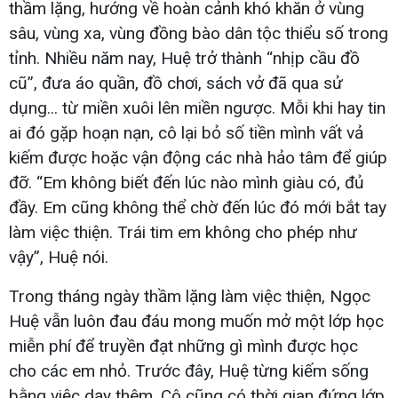
thầm lặng, hướng về hoàn cảnh khó khăn ở vùng
sâu, vùng xa, vùng đồng bào dân tộc thiểu số trong
tỉnh. Nhiều năm nay, Huệ trở thành “nhịp cầu đồ
cũ”, đưa áo quần, đồ chơi, sách vở đã qua sử
dụng... từ miền xuôi lên miền ngược. Mỗi khi hay tin
ai đó gặp hoạn nạn, cô lại bỏ số tiền mình vất vả
kiếm được hoặc vận động các nhà hảo tâm để giúp
đỡ. “Em không biết đến lúc nào mình giàu có, đủ
đầy. Em cũng không thể chờ đến lúc đó mới bắt tay
làm việc thiện. Trái tim em không cho phép như
vậy”, Huệ nói.
Trong tháng ngày thầm lặng làm việc thiện, Ngọc
Huệ vẫn luôn đau đáu mong muốn mở một lớp học
miễn phí để truyền đạt những gì mình được học
cho các em nhỏ. Trước đây, Huệ từng kiếm sống
bằng việc dạy thêm. Cô cũng có thời gian đứng lớp