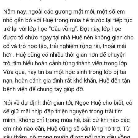
Năm nay, ngoài các gương mặt mới, một số em
nhỏ gắn bó với Huệ trong mùa hè trước lại tiếp tục
trở lại với lớp học “Cầu vồng”. Đợt này, lớp học
được tổ chức ngay tại nhà Huệ nên không gian cho
cô và trò học tập, trải nghiệm rộng rãi, thoải mái
hơn. Huệ cũng có nhiều thời gian hơn để chuyện
trò, tìm hiểu hoàn cảnh từng thành viên trong lớp.
Vừa qua, hay tin ba một học sinh trong lớp bị tai
nạn, hoàn cảnh gia đình rất khó khăn, Huệ đến tận
bệnh viện để chung tay giúp đỡ.
Nói về dự định thời gian tới, Ngọc Huệ cho biết, cô
sẽ giữ mãi nhịp đập thiện nguyện trong trái tim
mình. Không chỉ trong mùa hè, bất cứ khi nào các
em nhỏ nào cần, Huệ cũng sẽ sẵn lòng hỗ trợ. Từ
sâu thẳm, cô mong muốn được nối nhịp cầu vồng