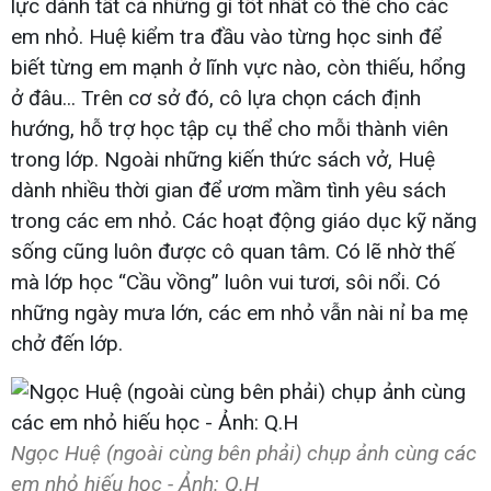
lực dành tất cả những gì tốt nhất có thể cho các
em nhỏ. Huệ kiểm tra đầu vào từng học sinh để
biết từng em mạnh ở lĩnh vực nào, còn thiếu, hổng
ở đâu... Trên cơ sở đó, cô lựa chọn cách định
hướng, hỗ trợ học tập cụ thể cho mỗi thành viên
trong lớp. Ngoài những kiến thức sách vở, Huệ
dành nhiều thời gian để ươm mầm tình yêu sách
trong các em nhỏ. Các hoạt động giáo dục kỹ năng
sống cũng luôn được cô quan tâm. Có lẽ nhờ thế
mà lớp học “Cầu vồng” luôn vui tươi, sôi nổi. Có
những ngày mưa lớn, các em nhỏ vẫn nài nỉ ba mẹ
chở đến lớp.
Ngọc Huệ (ngoài cùng bên phải) chụp ảnh cùng các
em nhỏ hiếu học - Ảnh: Q.H