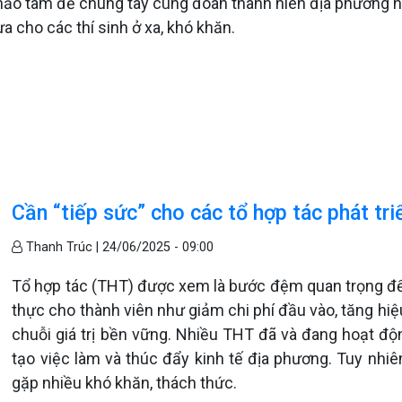
nhà hảo tâm để chung tay cùng đoàn thanh niên địa phương 
 cho các thí sinh ở xa, khó khăn.
Cần “tiếp sức” cho các tổ hợp tác phát tri
Thanh Trúc |
24/06/2025 - 09:00
Tổ hợp tác (THT) được xem là bước đệm quan trọng để tiế
thực cho thành viên như giảm chi phí đầu vào, tăng hi
chuỗi giá trị bền vững. Nhiều THT đã và đang hoạt độ
tạo việc làm và thúc đẩy kinh tế địa phương. Tuy nhiê
gặp nhiều khó khăn, thách thức.