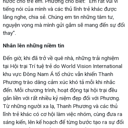
nước cho trẻ em. Phương cho biết: “Em rất vui vì
tiếng nói của mình và các thủ lĩnh trẻ khác được
lắng nghe, chia sẻ. Chúng em tin những tâm tư,
nguyện vọng mà mình gửi gắm sẽ mang đến sự đổi
thay”.
Nhân lên những niềm tin
Đến giờ, khi đã trở về quê nhà, những trải nghiệm
tại Hội trại Trí tuệ trẻ do World Vision International
khu vực Đông Nam Á tổ chức vẫn khiến Thanh
Phương trào dâng cảm xúc khó tả mỗi khi nhắc
đến. Mỗi chương trình, hoạt động tại hội trại đều
gắn liền với rất nhiều kỷ niệm đẹp đối với Phương.
Từ những người xa lạ, Thanh Phương và các thủ
lĩnh trẻ khác có cơ hội làm việc nhóm, cùng đưa ra
sáng kiến, lên kế hoạch để từng bước tạo ra sự đổi