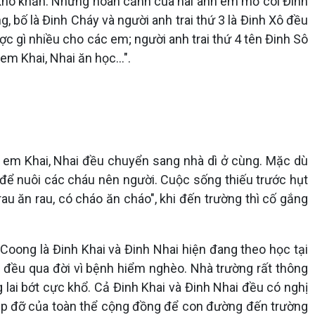
 khó khăn. Nhưng hoàn cảnh của hai anh em mồ côi Đinh
, bố là Đinh Cháy và người anh trai thứ 3 là Đinh Xô đều
c gì nhiều cho các em; người anh trai thứ 4 tên Đinh Sô
 em Khai, Nhai ăn học…".
nh em Khai, Nhai đều chuyển sang nhà dì ở cùng. Mặc dù
 để nuôi các cháu nên người. Cuộc sống thiếu trước hụt
rau ăn rau, có cháo ăn cháo", khi đến trường thì cố gắng
Coong là Đinh Khai và Đinh Nhai hiện đang theo học tại
ai đều qua đời vì bệnh hiểm nghèo. Nhà trường rất thông
lai bớt cực khổ. Cả Đinh Khai và Đinh Nhai đều có nghị
giúp đỡ của toàn thể cộng đồng để con đường đến trường