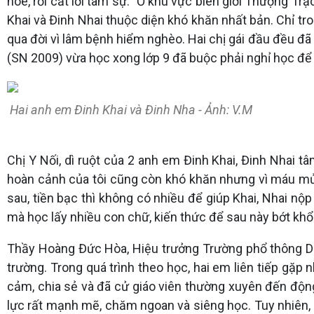
hoe, rồi cất lời tâm sự: "Ở khu vực biên giới Thượng
Khai và Đinh Nhai thuộc diện khó khăn nhất bản. Chỉ tro
qua đời vì lâm bệnh hiểm nghèo. Hai chị gái đầu đều đã
(SN 2009) vừa học xong lớp 9 đã buộc phải nghỉ học để 
Hai anh em Đinh Khai và Đinh Nha - Ảnh: V.M
Chị Y Nối, dì ruột của 2 anh em Đinh Khai, Đinh Nhai 
hoàn cảnh của tôi cũng còn khó khăn nhưng vì máu mủ r
sau, tiền bạc thì không có nhiều để giúp Khai, Nhai nộp
mà học lấy nhiều con chữ, kiến thức để sau này bớt khổ..
Thầy Hoàng Đức Hòa, Hiệu trưởng Trường phổ thông Dân 
trường. Trong quá trình theo học, hai em liên tiếp gặp
cảm, chia sẻ và đã cử giáo viên thường xuyên đến động
lực rất mạnh mẽ, chăm ngoan và siêng học. Tuy nhiên, 