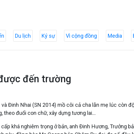
ển
Du lịch
Ký sự
Vì cộng đồng
Media
 được đến trường
 và Đinh Nhai (SN 2014) mồ côi cả cha lẫn mẹ lúc còn độ 
g, theo đuổi con chữ, xây dựng tương lai…
g cấp khá nghiêm trọng ở bản, anh Đinh Hương, Trưởng bả