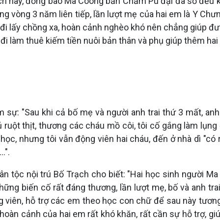
 Trạch này, đồng bào Ma Coong bản Chăm Pu đại đa số đều
ng vòng 3 năm liên tiếp, lần lượt mẹ của hai em là Y Chưng
 đi lấy chồng xa, hoàn cảnh nghèo khó nên chẳng giúp đượ
đi làm thuê kiếm tiền nuôi bản thân và phụ giúp thêm hai
tâm sự: "Sau khi cả bố mẹ và người anh trai thứ 3 mất, a
uột thịt, thương các cháu mồ côi, tôi cố gắng làm lụng
 học, nhưng tôi vẫn động viên hai cháu, đến ở nhà dì "có 
.".
tộc nội trú Bố Trạch cho biết: "Hai học sinh người Ma 
 những biến cố rất đáng thương, lần lượt mẹ, bố và anh tr
 viên, hỗ trợ các em theo học con chữ để sau này tương 
hoàn cảnh của hai em rất khó khăn, rất cần sự hỗ trợ, 