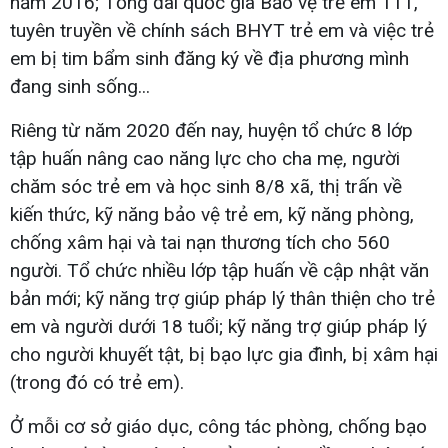
năm 2016; Tổng đài quốc gia Bảo vệ trẻ em 111,
tuyên truyền về chính sách BHYT trẻ em và việc trẻ
em bị tim bẩm sinh đăng ký về địa phương mình
đang sinh sống...
Riêng từ năm 2020 đến nay, huyện tổ chức 8 lớp
tập huấn nâng cao năng lực cho cha mẹ, người
chăm sóc trẻ em và học sinh 8/8 xã, thị trấn về
kiến thức, kỹ năng bảo vệ trẻ em, kỹ năng phòng,
chống xâm hại và tai nạn thương tích cho 560
người. Tổ chức nhiều lớp tập huấn về cập nhật văn
bản mới; kỹ năng trợ giúp pháp lý thân thiện cho trẻ
em và người dưới 18 tuổi; kỹ năng trợ giúp pháp lý
cho người khuyết tật, bị bạo lực gia đình, bị xâm hại
(trong đó có trẻ em).
Ở mỗi cơ sở giáo dục, công tác phòng, chống bạo