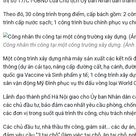
thị số 17/CT-UBND của Chủ tịch Ủy ban Nhân dân thành
Theo đó, 30 công trình trọng điểm, cấp bách gồm: 2 côn
trình cấp nước sạch; 1 công trình bưu chính phục vụ ch
Công nhân thi công tại một công trường xây dựng. (Ản
Một công trình xây dựng nhà máy sản xuất các kết nối điệ
thông (dự án cải tạo, nâng cấp đường cất, hạ cánh, đườn
quốc gia Vaccine và Sinh phẩm y tế; 1 công trình xây dựn
sân vận động Mỹ Đình phục vụ thi đấu vòng loại World C
Lãnh đạo thành phố Hà Nội giao cho Ủy ban Nhân dân c
các chủ đầu tư, bảo đảm cao nhất yêu cầu phòng, chống 
các đơn vị trong suốt quá trình thi công, chịu trách nh
Các chủ đầu tư, nhà thầu thi công, giám sát... các dự á
đảm yêu cầu "3 tại chỗ" (làm việc tại chỗ, ăn tại chỗ, n