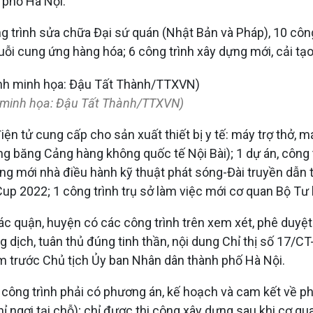
 phố Hà Nội.
g trình sửa chữa Đại sứ quán (Nhật Bản và Pháp), 10 côn
uỗi cung ứng hàng hóa; 6 công trình xây dựng mới, cải t
h minh họa: Đậu Tất Thành/TTXVN)
n tử cung cấp cho sản xuất thiết bị y tế: máy trợ thở, má
g băng Cảng hàng không quốc tế Nội Bài); 1 dự án, công tr
g mới nhà điều hành kỹ thuật phát sóng-Đài truyền dẫn tín
up 2022; 1 công trình trụ sở làm việc mới cơ quan Bộ Tư
ác quận, huyện có các công trình trên xem xét, phê duyệ
dịch, tuân thủ đúng tinh thần, nội dung Chỉ thị số 17/CT
iệm trước Chủ tịch Ủy ban Nhân dân thành phố Hà Nội.
n, công trình phải có phương án, kế hoạch và cam kết về p
ghỉ ngơi tại chỗ); chỉ được thi công xây dựng sau khi cơ 