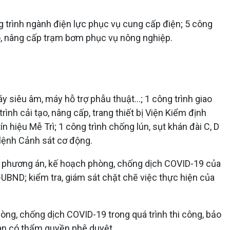
g trình ngành điện lực phục vụ cung cấp điện; 5 công
ạo, nâng cấp trạm bơm phục vụ nông nghiệp.
y siêu âm, máy hỗ trợ phẫu thuật...; 1 công trình giao
ình cải tạo, nâng cấp, trang thiết bị Viện Kiểm định
 hiệu Mễ Trì; 1 công trình chống lún, sụt khán đài C, D
 lệnh Cảnh sát cơ động.
t phương án, kế hoạch phòng, chống dịch COVID-19 của
-UBND; kiểm tra, giám sát chặt chẽ việc thực hiện của
hòng, chống dịch COVID-19 trong quá trình thi công, bảo
quan có thẩm quyền phê duyệt.