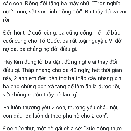
các con. Đồng đội tặng ba mấy chữ: “Trọn nghĩa
nước non, sắt son tình đồng đội”. Ba thấy đủ và vui
rồi.
Đến hơi thở cuối cùng, ba cũng cống hiến tế bào
cuối cùng cho Tổ Quốc, ba rất toại nguyện. Vì đời
nợ ba, ba chẳng nợ đời điều gì.
Hãy làm đúng lời ba dặn, đừng nghe ai thay đổi
điều gì. Thắp nhang cho ba 49 ngày, hết thời gian
này, 2 anh em đến bàn thờ ba thắp cây nhang xin
ba cho chúng con xả tang để làm ăn là được rồi,
với không mướn thầy bà làm gì.
Ba luôn thương yêu 2 con, thương yêu cháu nội,
con dâu. Ba luôn đi theo phù hộ cho 2 con”.
Đọc bức thư, một cô gái chia sẻ: “Xúc động thực