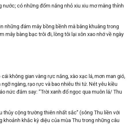
ng nước; có những đốm nắng nhỏ xiu xiu mơ màng thỉnh
nhìn những đám mây bồng bềnh mà bâng khuâng trong
 mây bàng bạc trôi đi, lòng tôi lại xôn xao nhớ về ngày
 cái không gian vàng rực nắng, xào xạc lá, mơn man gió,
gỡ ngàng, rạo rực và bao nhiêu thi tứ. Nét yêu kiều
 náo nức đắm say: “Trời xanh đổ ngọc qua muôn lá/ Thu
u thủy cộng trường thiên nhất sắc” (sông Thu liền với
ng khoảnh khắc kỳ diệu của mùa Thu trong những câu