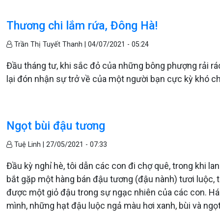
Thương chi lắm rứa, Đông Hà!
Trần Thị Tuyết Thanh |
04/07/2021 - 05:24
Đầu tháng tư, khi sắc đỏ của những bông phượng rải rác
lại đón nhận sự trở về của một người bạn cực kỳ khó chị
Ngọt bùi đậu tương
Tuệ Linh |
27/05/2021 - 07:33
Đầu kỳ nghỉ hè, tôi dẫn các con đi chợ quê, trong khi l
bắt gặp một hàng bán đậu tương (đậu nành) tươi luộc, t
được một giỏ đậu trong sự ngạc nhiên của các con. H
mình, những hạt đậu luộc ngả màu hơi xanh, bùi và ngọt, 