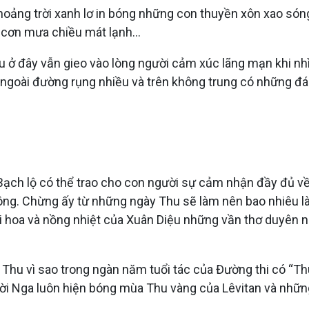
oảng trời xanh lơ in bóng những con thuyền xôn xao só
g cơn mưa chiều mát lạnh…
 ở đây vẫn gieo vào lòng người cảm xúc lãng mạn khi 
 ngoài đường rụng nhiều và trên không trung có những đám
 Bạch lộ có thể trao cho con người sự cảm nhận đầy đủ về
ng. Chừng ấy từ những ngày Thu sẽ làm nên bao nhiêu là n
tài hoa và nồng nhiệt của Xuân Diệu những vần thơ duyên
 Thu vì sao trong ngàn năm tuổi tác của Đường thi có “Th
ười Nga luôn hiện bóng mùa Thu vàng của Lêvitan và nhữ