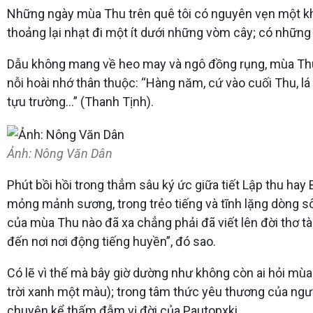
Những ngày mùa Thu trên quê tôi có nguyên vẹn một kh
thoảng lại nhạt đi một ít dưới những vòm cây; có nhữn
Dẫu không mang về heo may và ngô đồng rụng, mùa Thu
nỗi hoài nhớ thân thuộc: “Hàng năm, cứ vào cuối Thu, lá
tựu trường…” (Thanh Tịnh).
Ảnh: Nông Văn Dân
Phút bồi hồi trong thẳm sâu ký ức giữa tiết Lập thu hay
mỏng mảnh sương, trong trẻo tiếng và tĩnh lặng dòng sô
của mùa Thu nào đã xa chẳng phải đã viết lên đời thơ 
đến nơi nơi động tiếng huyền”, đó sao.
Có lẽ vì thế mà bây giờ dường như không còn ai hỏi mùa
trời xanh một màu); trong tâm thức yêu thương của ng
chuyện kể thấm đẫm vị đời của Pautopxki.