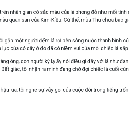
rên nhân gian có sắc màu của lá phong đỏ như mối tình 
u quan san của Kim-Kiều. Cứ thế, mùa Thu chưa bao giờ 
ôi gặp một người đếm lá rơi bên sông nước thanh bình c
p lục của cỏ cây ở đó đã có niềm vui của mỗi chiếc lá sắp
g óng, con người kỳ lạ ấy nói điều gì đấy với lá như đan
. Bất giác, tôi nhận ra mình đang chờ đợi chiếc lá cuối cù
 hậu kia, tôi nghe sự vẫy gọi của cuộc đời trong tiếng t