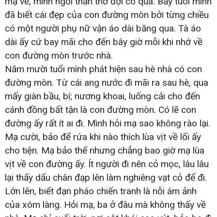
mạ về, mình ngồi thẫn thờ đợi cô qua. Bảy tuổi mình
đã biết cái đẹp của con đường mòn bởi từng chiều
có một người phụ nữ vận áo dài băng qua. Tà áo
dài ấy cứ bay mãi cho đến bây giờ mỗi khi nhớ về
con đường mòn trước nhà.
Năm mười tuổi mình phát hiện sau hè nhà có con
đường mòn. Từ cái ang nước đi mãi ra sau hè, qua
mấy giàn bầu, bí; nương khoai, luống cải cho đến
cánh đồng bất tận là con đường mòn. Có lẽ con
đường ấy rất ít ai đi. Mình hỏi mạ sao không rào lại.
Mạ cười, bảo để rứa khi nào thích lùa vịt về lối ấy
cho tiện. Mạ bảo thế nhưng chẳng bao giờ mạ lùa
vịt về con đường ấy. Ít người đi nên cỏ mọc, lâu lâu
lại thấy dấu chân đạp lên làm nghiêng vạt cỏ để đi.
Lớn lên, biết đạn pháo chiến tranh là nỗi ám ảnh
của xóm làng. Hỏi mạ, ba ở đâu mà không thấy về