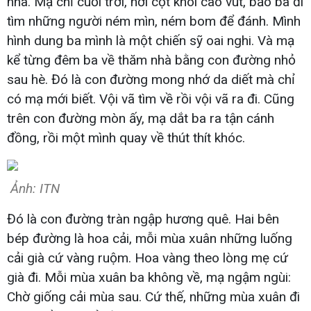
nhà. Mạ chỉ cuối trời, nơi cột khói cao vút, bảo ba đi
tìm những người ném mìn, ném bom để đánh. Mình
hình dung ba mình là một chiến sỹ oai nghi. Và mạ
kể từng đêm ba về thăm nhà bằng con đường nhỏ
sau hè. Đó là con đường mong nhớ da diết mà chỉ
có mạ mới biết. Vội vã tìm về rồi vội vã ra đi. Cũng
trên con đường mòn ấy, mạ dắt ba ra tận cánh
đồng, rồi một mình quay về thút thít khóc.
Ảnh: ITN
Đó là con đường tràn ngập hương quê. Hai bên
bép đường là hoa cải, mỗi mùa xuân những luống
cải già cứ vàng ruộm. Hoa vàng theo lòng mẹ cứ
già đi. Mỗi mùa xuân ba không về, mạ ngậm ngùi:
Chờ giống cải mùa sau. Cứ thế, những mùa xuân đi