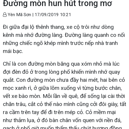
Đường mòn hun hút trong mơ
Yên Mã Sơn |
17/09/2019 10:21
Đi giữa đại lộ thênh thang, xe cộ trôi như dòng
kênh mà nhớ đường làng. Đường làng quanh co nối
những chiếc ngõ khép mình trước nếp nhà tranh
mái bạc.
Chỉ là con đường mòn băng qua xóm nhỏ mà lúc
đợi đèn đỏ ở trong lòng phố khiến mình nhớ quay
quắt. Con đường mòn chưa đầy hai mét, hai bên cỏ
mọc xanh rì, ở giữa lõm xuống vì từng bước chân,
vết xe bào mòn. Mỗi lần về quê, để sống lại cài thời
chăn trâu, cắt cỏ thế nào mình cũng cởi đôi giày, tất
ra cầm trên tay để đi trên mép cỏ. Cỏ mềm mại
như thảm lụa, ở đó bàn chân vốn quen với nền đá,
gạch ở phố giờ muốn thẩm thấu chút hương đồng