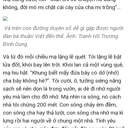
không, đời mô mi chặt cái cây của cha mi trồng”…
Và trên con đường duyên số dễ gì gặp được người
đàn bà thuần Việt đến thế. Ảnh: Tranh HS Trương
Đình Dung
Và từ đó mỗi chiều mạ lặng lẽ quét. Tôi lặng lẽ bật
lửa đốt, khói bay lên trời. Khói lan cả một vùng quê,
mạ hiu hắt: “Khung biết mấy đứa bây có dớ (nhớ)
cha bây không hè?”. Tôi cười, ờ, tưởng siêng năng
sạch sẽ nên dọn lá trong vườn, ai dè đi nhớ người
yêu mà làm cho đỡ nhớ. Mạ nhìn ra sông, nó cách
nhà tôi chừng 200 mét. Con sông chảy êm đềm,
con sông cha hay thả lưới, con sông cha nhờ mạ kì
lưng rồi hai người về ở chung một nhà. Tình yêu