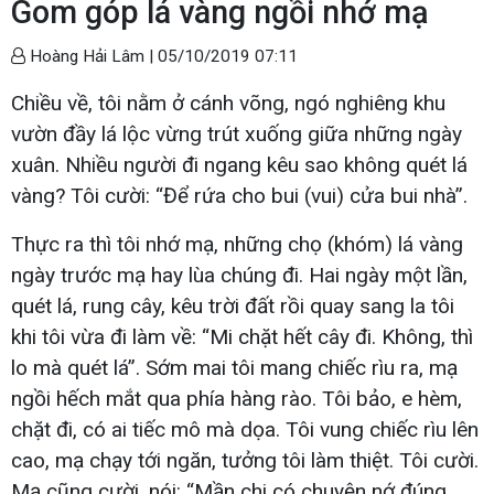
Gom góp lá vàng ngồi nhớ mạ
Hoàng Hải Lâm |
05/10/2019 07:11
Chiều về, tôi nằm ở cánh võng, ngó nghiêng khu
vườn đầy lá lộc vừng trút xuống giữa những ngày
xuân. Nhiều người đi ngang kêu sao không quét lá
vàng? Tôi cười: “Để rứa cho bui (vui) cửa bui nhà”.
Thực ra thì tôi nhớ mạ, những chọ (khóm) lá vàng
ngày trước mạ hay lùa chúng đi. Hai ngày một lần,
quét lá, rung cây, kêu trời đất rồi quay sang la tôi
khi tôi vừa đi làm về: “Mi chặt hết cây đi. Không, thì
lo mà quét lá”. Sớm mai tôi mang chiếc rìu ra, mạ
ngồi hếch mắt qua phía hàng rào. Tôi bảo, e hèm,
chặt đi, có ai tiếc mô mà dọa. Tôi vung chiếc rìu lên
cao, mạ chạy tới ngăn, tưởng tôi làm thiệt. Tôi cười.
Mạ cũng cười, nói: “Mần chi có chuyện nớ đúng