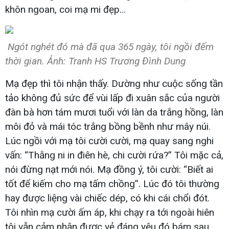
khôn ngoan, coi mạ mi đẹp…
Ngót nghét đó mà đã qua 365 ngày, tôi ngồi đếm
thời gian. Ảnh: Tranh HS Trương Đình Dung
Mạ đẹp thì tôi nhận thấy. Dường như cuộc sống tần
tảo không đủ sức để vùi lấp đi xuân sắc của người
đàn bà hơn tám mươi tuổi với làn da trắng hồng, làn
môi đỏ và mái tóc trắng bồng bềnh như mây núi.
Lúc ngồi với mạ tôi cười cười, mạ quay sang nghi
vấn: “Thằng ni in điên hè, chi cười rứa?” Tôi mặc cả,
nói đừng nạt mới nói. Mạ đồng ý, tôi cười: “Biết ai
tốt để kiếm cho mạ tấm chồng”. Lúc đó tôi thường
hay được liệng vài chiếc dép, có khi cái chổi đót.
Tôi nhìn mạ cười ấm áp, khi chạy ra tới ngoài hiên
tôi vẫn cảm nhận được vẻ đáng yêu đó bám sau