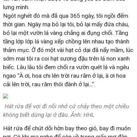
lưng mình.
Ngót nghét đó mà đã qua 365 ngày, tôi ngồi đếm
thời gian. Ngày mạ bỏ lại tôi, bỏ lại mấy đứa cháu,
bỏ lại một vườn lá vàng chẳng ai đụng chổi. Tầng
tầng lớp lớp lá vàng xếp chồng lên nhau tạo thành
thảm mục. Ở đó một vài hạt cỏ dại đã nẩy mầm, lúc
sớm mai tôi ra coi hạt sương đậu trên lá non xanh
biếc. Lâu lâu tôi đem chổi ra vườn quét lá và ngêu
ngao “À ơi, hoa chi lên trời rau răm ở lại, à ơi hoa
cải lên trời, rau răm thôi đành ở lại…”.
Hát rứa để vơi đi nỗi nhớ cứ chảy theo một chiều
không biết dừng lại ở đâu. Ảnh: HHL
Hát rứa để chút dỗi hờn bay theo gió, bay đi muôn
nơi. Có khi mạ nghe để còn về trong giấc mơ đập