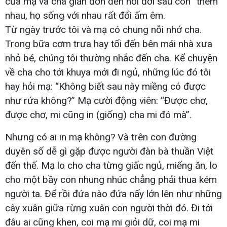
của mạ và cha giản đơn đến nỗi đời sau còn “thèm”
nhau, họ sống với nhau rất đổi ấm êm.
Từ ngày trước tôi và mạ có chung nỗi nhớ cha.
Trong bữa cơm trưa hay tối đến bên mái nhà xưa
nhỏ bé, chúng tôi thường nhắc đến cha. Kể chuyện
về cha cho tới khuya mới đi ngủ, những lúc đó tôi
hay hỏi mạ: “Không biết sau này miềng có được
như rứa không?” Mạ cười động viên: “Được chơ,
được chơ, mi cũng in (giống) cha mi đó mà”.
Nhưng có ai in mạ không? Và trên con đường
duyên số dễ gì gặp được người đàn bà thuần Việt
đến thế. Mạ lo cho cha từng giấc ngủ, miếng ăn, lo
cho một bầy con nhung nhúc chẳng phải thua kém
người ta. Để rồi đứa nào đứa nấy lớn lên như những
cây xuân giữa rừng xuân con người thời đó. Đi tới
đâu ai cũng khen, coi mạ mi giỏi dữ, coi mạ mi