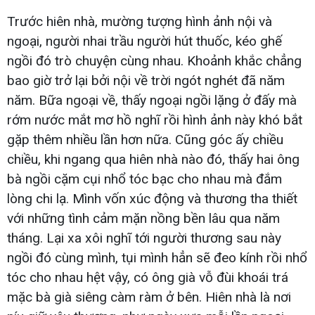
Trước hiên nhà, mường tượng hình ảnh nội và
ngoại, người nhai trầu người hút thuốc, kéo ghế
ngồi đó trò chuyện cùng nhau. Khoảnh khắc chẳng
bao giờ trở lại bởi nội về trời ngót nghét đã năm
năm. Bữa ngoại về, thấy ngoại ngồi lặng ở đấy mà
rớm nước mắt mơ hồ nghĩ rồi hình ảnh này khó bắt
gặp thêm nhiều lần hơn nữa. Cũng góc ấy chiều
chiều, khi ngang qua hiên nhà nào đó, thấy hai ông
bà ngồi cặm cụi nhổ tóc bạc cho nhau mà đắm
lòng chi lạ. Mình vốn xúc động và thương tha thiết
với những tình cảm mặn nồng bền lâu qua năm
tháng. Lại xa xôi nghĩ tới người thương sau này
ngồi đó cùng mình, tụi mình hẳn sẽ đeo kính rồi nhổ
tóc cho nhau hệt vậy, có ông già vỗ đùi khoái trá
mặc bà già siêng càm ràm ở bên. Hiên nhà là nơi