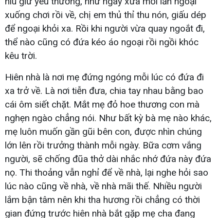
níu giữ yêu thương, như ngày xưa mỗi lần ngoại
xuống chơi rồi về, chị em thủ thỉ thu nón, giấu dép
để ngoại khỏi xa. Rồi khi người vừa quay ngoắt đi,
thể nào cũng có đứa kéo áo ngoại rồi ngồi khóc
kêu trời.
Hiên nhà là nơi mẹ đứng ngóng mỗi lúc có đứa đi
xa trở về. Là nơi tiễn đưa, chia tay nhau bằng bao
cái ôm siết chặt. Mắt mẹ đỏ hoe thương con mà
nghẹn ngào chẳng nói. Như bất kỳ bà mẹ nào khác,
mẹ luôn muốn gần gũi bên con, được nhìn chúng
lớn lên rồi trưởng thành mỗi ngày. Bữa cơm vắng
người, sẽ chống đũa thở dài nhắc nhớ đứa này đứa
nọ. Thi thoảng vẫn nghỉ để về nhà, lại nghe hỏi sao
lúc nào cũng về nhà, về nhà mãi thế. Nhiều người
lắm bận tâm nên khi tha hương rồi chẳng có thời
gian đứng trước hiên nhà bắt gặp mẹ cha đang