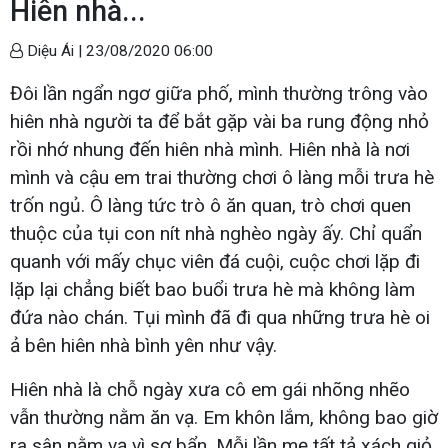
Hiên nhà...
Diệu Ái |
23/08/2020 06:00
Đôi lần ngẩn ngơ giữa phố, mình thường trông vào
hiên nhà người ta để bắt gặp vài ba rung động nhỏ
rồi nhớ nhung đến hiên nhà mình. Hiên nhà là nơi
mình và cậu em trai thường chơi ô làng mỗi trưa hè
trốn ngủ. Ô làng tức trò ô ăn quan, trò chơi quen
thuộc của tụi con nít nhà nghèo ngày ấy. Chỉ quẩn
quanh với mấy chục viên đá cuội, cuộc chơi lặp đi
lặp lại chẳng biết bao buổi trưa hè mà không làm
đứa nào chán. Tụi mình đã đi qua những trưa hè oi
ả bên hiên nhà bình yên như vậy.
Hiên nhà là chỗ ngày xưa cô em gái nhõng nhẽo
vẫn thường nằm ăn vạ. Em khôn lắm, không bao giờ
ra sân nằm vạ vì sợ bẩn. Mỗi lần mẹ tất tả xách giỏ