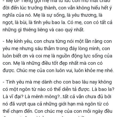
- Mẹ ơi! Tiếng gọi mẹ mà từ lúc con mở mắt chào
đời đến lúc trưởng thành, con vẫn không hiểu hết ý
nghĩa của nó. Mẹ là sự sống, là yêu thương, là
ngọt, là bùi, là tình yêu bao la. Có mẹ, con có tất cả
những gì thiêng liêng và cao quý nhất.
- Mẹ kính yêu, con chưa từng nói một lần rằng con
yêu mẹ nhưng sâu thẳm trong đáy lòng mình, con
luôn biết ơn và coi mẹ là nguồn động lực sống của
con. Mẹ là những điều tốt đẹp nhất mà con có
được. Chúc mẹ của con luôn vui, luôn khỏe mẹ nhé.
- Tình yêu mà mẹ dành cho con bao lâu nay không
có một ngôn từ nào có thể diễn tả được. Là bao la?
Là vĩ đại? Là mênh mông?…tất cả vẫn chưa đủ bởi
nó đã vượt qua cả những giới hạn mà ngôn từ có
thể chạm đến. Con chúc mẹ của con mỗi ngày đều