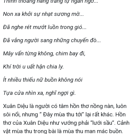
Thỉnh thoảng nàng trăng tự ngẩn ngơ...
Non xa khởi sự nhạt sương mờ...
Đã nghe rét mướt luồn trong gió...
Đã vắng người sang những chuyến đò...
Mây vẩn từng không, chim bay đi,
Khí trời u uất hận chia ly.
Ít nhiều thiếu nữ buồn không nói
Tựa cửa nhìn xa, nghĩ ngợi gì.
Xuân Diệu là người có tâm hồn thơ nồng nàn, luôn
sôi nổi, nhưng “ Đây mùa thu tới” lại rất khác. Hồn
thơ của Xuân Diệu như vướng phải “lưới sầu”. Cảnh
vật mùa thu trong bài là mùa thu man mác buồn.