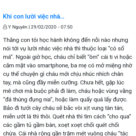
Khi con lười việc nhà…
Y Nguyên |
29/02/2020 - 07:50
Thằng con tôi học hành không đến nỗi nào nhưng
nói tới vụ lười nhác việc nhà thì thuộc loại “có số
má”. Ngoài giờ học, cháu chỉ biết “ôm” cái ti vi hoặc
cắm mặt vào smartphone, ba mẹ có mở miệng nhờ
cụ thể chuyện gì cháu mới chịu nhúc nhích chân
tay, mà cũng đầy miễn cưỡng. Chưa hết, gặp lúc
mê chơi mà buộc phải đi làm, cháu hoặc vùng vằng
“đá thúng đụng nia”, hoặc làm quấy quá lấy được.
Bảo đi tưới cây cháu sẽ bắc vòi xịt vung tàn tán,
miễn ướt lá thì thôi. Quét nhà thì tìm cách “cho qua”
các gầm tủ gầm bàn, xoẹt xoẹt chổi quét chổi
chừa. Cái nhà rộng gần trăm mét vuông cháu “tác