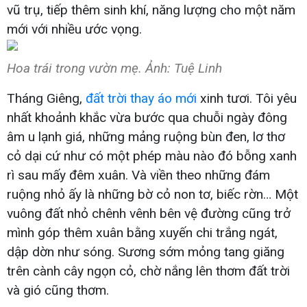
vũ trụ, tiếp thêm sinh khí, năng lượng cho một năm
mới với nhiều ước vọng.
Hoa trái trong vườn mẹ. Ảnh: Tuệ Linh
Tháng Giêng,
đất trời thay áo mới
xinh tươi. Tôi yêu
nhất khoảnh khắc vừa bước qua chuỗi ngày đông
âm u lạnh giá, những mảng ruộng bùn đen, lơ thơ
cỏ dại cứ như có một phép màu nào đó bỗng xanh
rì sau mấy đêm xuân. Và viền theo những đám
ruộng nhỏ ấy là những bờ cỏ non tơ, biếc rờn… Một
vuông đất nhỏ chênh vênh bên vệ đường cũng trở
mình góp thêm xuân bằng xuyến chi trắng ngát,
dập dờn như sóng. Sương sớm mỏng tang giăng
trên cành cây ngọn cỏ, chờ nắng lên thơm đất trời
và gió cũng thơm.