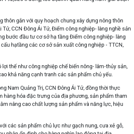
ông thôn gắn với quy hoạch chung xây dựng nông thôn
Ái Tử, CCN Đông Ái Tử, Điểm công nghiệp- làng nghề sản
ừng bước đầu tư cơ sở hạ tầng Điểm công nghiệp- làng
ết cấu hạtầng các cơ sở sản xuất công nghiệp - TTCN,
 lợi thế như công nghiệp chế biến nông- lâm-thủy sản,
g cao khả năng cạnh tranh các sản phẩm chủ yếu.
 Đông Nam Quảng Trị, CCN Đông Ái Tử, đồng thời thực
phẩm hàng hóa đặc trưng của địa phương, sản phẩm tham
hằm nâng cao chất lượng sản phẩm và năng lực, hiệu
với các sản phẩm chủ lực như gạch nung, cưa xẻ gỗ,
hu nhập ổn định cho hàng nghìn lao động tại địa