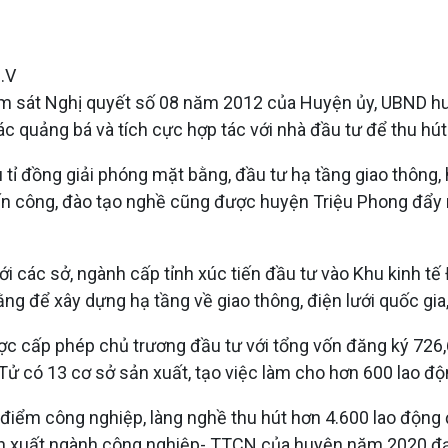
.V
ám sát Nghị quyết số 08 năm 2012 của Huyện ủy, UBND huyệ
 quảng bá và tích cực hợp tác với nhà đầu tư để thu hút
 tỉ đồng giải phóng mặt bằng, đầu tư hạ tầng giao thông,
n công, đào tạo nghề cũng được huyện Triệu Phong đẩy m
ới các sở, ngành cấp tỉnh xúc tiến đầu tư vào Khu kinh t
ng để xây dựng hạ tầng về giao thông, điện lưới quốc gia, 
 cấp phép chủ trương đầu tư với tổng vốn đăng ký 726,69
ử có 13 cơ sở sản xuất, tạo việc làm cho hơn 600 lao độ
 điểm công nghiệp, làng nghề thu hút hơn 4.600 lao động
sản xuất ngành công nghiệp- TTCN của huyện năm 2020 đạ