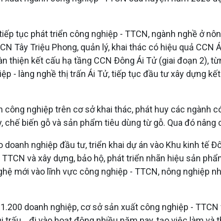
tiếp tục phát triển công nghiệp - TTCN, ngành nghề ở n
N Tây Triệu Phong, quản lý, khai thác có hiệu quả CCN 
àn thiện kết cấu hạ tầng CCN Đông Ái Tử (giai đoạn 2), t
p - làng nghề thị trấn Ái Tử, tiếp tục đầu tư xây dựng k
 công nghiệp trên cơ sở khai thác, phát huy các ngành có
ay, chế biến gỗ và sản phẩm tiêu dùng từ gỗ. Qua đó nân
ho doanh nghiệp đầu tư, triển khai dự án vào Khu kinh tế
p - TTCN và xây dựng, bảo hộ, phát triển nhãn hiệu sản 
hệ mới vào lĩnh vực công nghiệp - TTCN, nông nghiệp n
 1.200 doanh nghiệp, cơ sở sản xuất công nghiệp - TTCN 
trấu... đi vào hoạt động nhiều năm nay, tạo việc làm và t