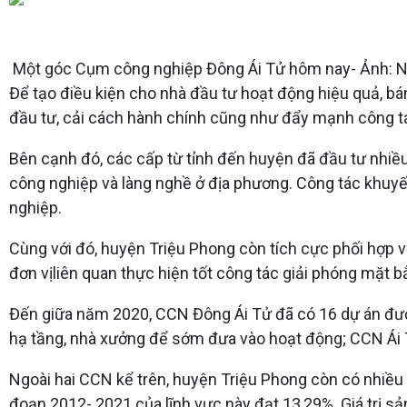
Một góc Cụm công nghiệp Đông Ái Tử hôm nay- Ảnh: N
Để tạo điều kiện cho nhà đầu tư hoạt động hiệu quả, b
đầu tư, cải cách hành chính cũng như đẩy mạnh công tác
Bên cạnh đó, các cấp từ tỉnh đến huyện đã đầu tư nhiều
công nghiệp và làng nghề ở địa phương. Công tác khuyế
nghiệp.
Cùng với đó, huyện Triệu Phong còn tích cực phối hợp v
đơn vịliên quan thực hiện tốt công tác giải phóng mặt bằ
Đến giữa năm 2020, CCN Đông Ái Tử đã có 16 dự án được
hạ tầng, nhà xưởng để sớm đưa vào hoạt động; CCN Ái T
Ngoài hai CCN kể trên, huyện Triệu Phong còn có nhiều
đoạn 2012- 2021 của lĩnh vực này đạt 13,29%. Giá trị 