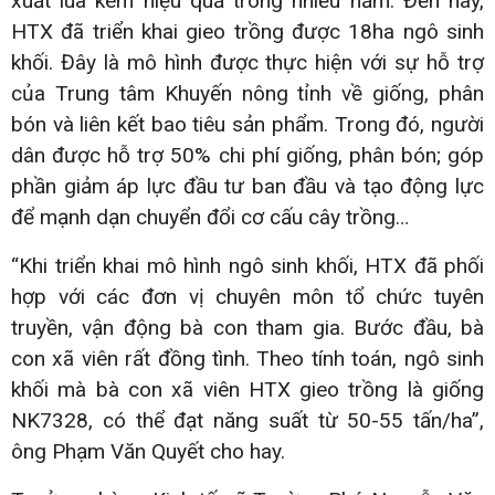
xuất lúa kém hiệu quả trong nhiều năm. Đến nay,
HTX đã triển khai gieo trồng được 18ha ngô sinh
khối. Đây là mô hình được thực hiện với sự hỗ trợ
của Trung tâm Khuyến nông tỉnh về giống, phân
bón và liên kết bao tiêu sản phẩm. Trong đó, người
dân được hỗ trợ 50% chi phí giống, phân bón; góp
phần giảm áp lực đầu tư ban đầu và tạo động lực
để mạnh dạn chuyển đổi cơ cấu cây trồng…
“Khi triển khai mô hình ngô sinh khối, HTX đã phối
hợp với các đơn vị chuyên môn tổ chức tuyên
truyền, vận động bà con tham gia. Bước đầu, bà
con xã viên rất đồng tình. Theo tính toán, ngô sinh
khối mà bà con xã viên HTX gieo trồng là giống
NK7328, có thể đạt năng suất từ 50-55 tấn/ha”,
ông Phạm Văn Quyết cho hay.