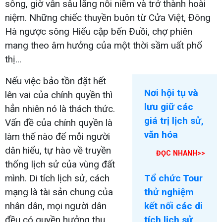
sông, giờ vẫn sâu lắng nỗi niềm và trở thành hoài
niệm. Những chiếc thuyền buôn từ Cửa Việt, Đông
Hà ngược sông Hiếu cập bến Đuồi, chợ phiên
mang theo âm hưởng của một thời sầm uất phố
thị...
Nếu việc bảo tồn đặt hết
Nơi hội tụ và
lên vai của chính quyền thì
lưu giữ các
hẳn nhiên nó là thách thức.
giá trị lịch sử,
Vấn đề của chính quyền là
văn hóa
làm thế nào để mỗi người
dân hiểu, tự hào về truyền
ĐỌC NHANH>>
thống lịch sử của vùng đất
mình. Di tích lịch sử, cách
Tổ chức Tour
mạng là tài sản chung của
thử nghiệm
nhân dân, mọi người dân
kết nối các di
đều có quyền hưởng thụ,
tích lịch sử