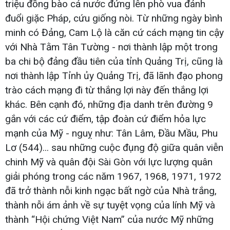
triệu đồng bào cả nước đứng lên phò vua đánh
đuổi giặc Pháp, cứu giống nòi. Từ những ngày bình
minh có Đảng, Cam Lộ là căn cứ cách mạng tin cậy
với Nhà Tằm Tân Tường - nơi thành lập một trong
ba chi bộ đảng đầu tiên của tỉnh Quảng Trị, cũng là
nơi thành lập Tỉnh ủy Quảng Trị, đã lãnh đạo phong
trào cách mạng đi từ thắng lợi này đến thắng lợi
khác. Bên cạnh đó, những địa danh trên đường 9
gắn với các cứ điểm, tập đoàn cứ điểm hỏa lực
mạnh của Mỹ - nguỵ như: Tân Lâm, Đầu Mầu, Phu
Lơ (544)... sau những cuộc đụng độ giữa quân viễn
chinh Mỹ và quân đội Sài Gòn với lực lượng quân
giải phóng trong các năm 1967, 1968, 1971, 1972
đã trở thành nỗi kinh ngạc bất ngờ của Nhà trắng,
thành nỗi ám ảnh về sự tuyệt vọng của lính Mỹ và
thành “Hội chứng Việt Nam” của nước Mỹ những