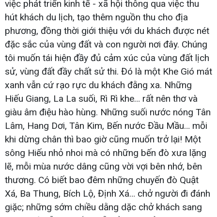
việc phát triển kinh tế - xã hội thông qua việc thu
hút khách du lịch, tạo thêm nguồn thu cho địa
phương, đồng thời giới thiệu với du khách được nét
đặc sắc của vùng đất và con người nơi đây. Chúng
tôi muốn tái hiện đầy đủ cảm xúc của vùng đất lịch
sử, vùng đất đầy chất sử thi. Đó là một Khe Gió mát
xanh vẫn cứ rạo rực du khách đằng xa. Những
Hiếu Giang, La La suối, Rì Rì khe… rất nên thơ và
giàu âm điệu hào hùng. Những suối nước nóng Tân
Lâm, Hang Dơi, Tân Kim, Bến nước Đầu Mầu… mỗi
khi dừng chân thì bao giờ cũng muốn trở lại! Một
sông Hiếu nhỏ nhoi mà có những bến đò xưa lặng
lẽ, mỗi mùa nước dâng cũng vời vợi bên nhớ, bên
thương. Có biết bao đêm những chuyến đò Quật
Xá, Ba Thung, Bích Lộ, Định Xá… chở người đi đánh
giặc; những sớm chiều dằng dặc chở khách sang