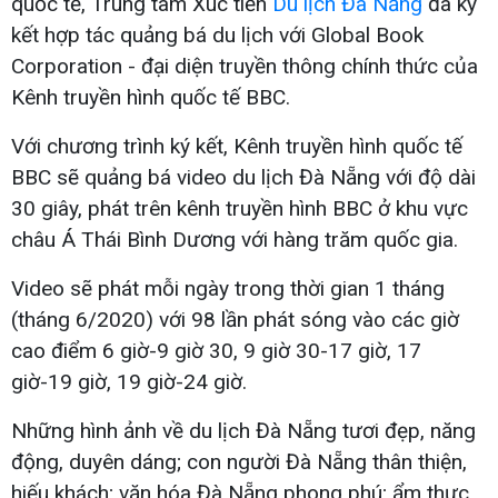
quốc tế, Trung tâm Xúc tiến
Du lịch Đà Nẵng
đã ký
kết hợp tác quảng bá du lịch với Global Book
Corporation - đại diện truyền thông chính thức của
Kênh truyền hình quốc tế BBC.
Với chương trình ký kết, Kênh truyền hình quốc tế
BBC sẽ quảng bá video du lịch Đà Nẵng với độ dài
30 giây, phát trên kênh truyền hình BBC ở khu vực
châu Á Thái Bình Dương với hàng trăm quốc gia.
Video sẽ phát mỗi ngày trong thời gian 1 tháng
(tháng 6/2020) với 98 lần phát sóng vào các giờ
cao điểm 6 giờ-9 giờ 30, 9 giờ 30-17 giờ, 17
giờ-19 giờ, 19 giờ-24 giờ.
Những hình ảnh về du lịch Đà Nẵng tươi đẹp, năng
động, duyên dáng; con người Đà Nẵng thân thiện,
hiếu khách; văn hóa Đà Nẵng phong phú; ẩm thực