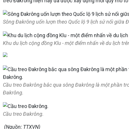
treo Đakrông hiện nay đã được xây dựng mới quy mô to 
Sông Đakrông uốn lượn theo Quốc lộ 9 lịch sử nối giữa 
Khu du lịch cộng đồng Klu - một điểm nhấn về du lịch tr
Cầu treo Đakrông bắc qua sông Đakrông là một phần tr
Đakrông.
Cầu treo Đakrông.
(Nguồn: TTXVN)