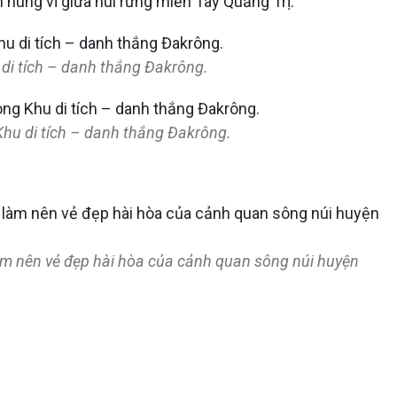
hùng vĩ giữa núi rừng miền Tây Quảng Trị.
 di tích – danh thắng Đakrông.
Khu di tích – danh thắng Đakrông.
m nên vẻ đẹp hài hòa của cảnh quan sông núi huyện