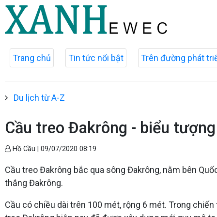
Trang chủ
Tin tức nổi bật
Trên đường phát tri
Du lịch từ A-Z
Cầu treo Đakrông - biểu tượng
Hồ Cầu |
09/07/2020 08:19
Cầu treo Đakrông bắc qua sông Đakrông, nằm bên Quốc lộ
thắng Đakrông.
Cầu có chiều dài trên 100 mét, rộng 6 mét. Trong chiến