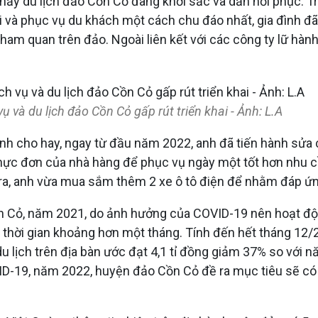
ấy du lịch đảo Cồn Cỏ đang khởi sắc và dần hồi phục. Tra
và phục vụ du khách một cách chu đáo nhất, gia đình đã t
tham quan trên đảo. Ngoài liên kết với các công ty lữ hà
 và du lịch đảo Cồn Cỏ gấp rút triển khai - Ảnh: L.A
 Anh cho hay, ngay từ đầu năm 2022, anh đã tiến hành sử
ực đơn của nhà hàng để phục vụ ngày một tốt hơn nhu c
 ra, anh vừa mua sắm thêm 2 xe ô tô điện để nhằm đáp ứ
n Cỏ, năm 2021, do ảnh hưởng của COVID-19 nên hoạt độn
 thời gian khoảng hơn một tháng. Tính đến hết tháng 12/
lịch trên địa bàn ước đạt 4,1 tỉ đồng giảm 37% so với nă
OVID-19, năm 2022, huyện đảo Cồn Cỏ đề ra mục tiêu sẽ c