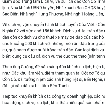
Giám đốc Trung tâm Dịch vụ và Du lịch đảo Cồn Cỏ Trịnh
lịch, Nhà khách UBND huyện, Nhà khách Ban CHQS huyệ
Sao Biển, Nhà nghỉ Hưng Phương, Nhà nghỉ Hoàng Liên, N
Về dịch vụ vận chuyển hành khách tuyến Cửa Việt - Cồn C
Nghĩa 02 với sức chở 156 khách. Dịch vụ đi lại trên đảo 
dân còn có dịch vụ cho thuê xe máy, xe đạp của các hộ k
cho khoảng 500 khách với những món ăn đặc trưng của đảo
củ, quả sạch được nuôi trồng trên đảo. Các loại dịch vụ
biển; dụng cụ câu cá, dịch vụ thể dục thể thao (sân ten
Theo ông Cường, để sẵn sàng đón khách du lịch, hiện tại
như: Các khu lâm viên, điểm tham quan tại Cột cờ Tổ qu
Cồn Cỏ, Đài tưởng niệm các anh hùng liệt sĩ, Bến Nghè, 
đặt lại cầu dẫn ra bãi tắm Bến Tranh…
Tiếp tục khuyến khích các công ty, doanh nghiệp, các h
hoạt động dịch vụ, du lịch, khai thác hiệu quả sản phẩ