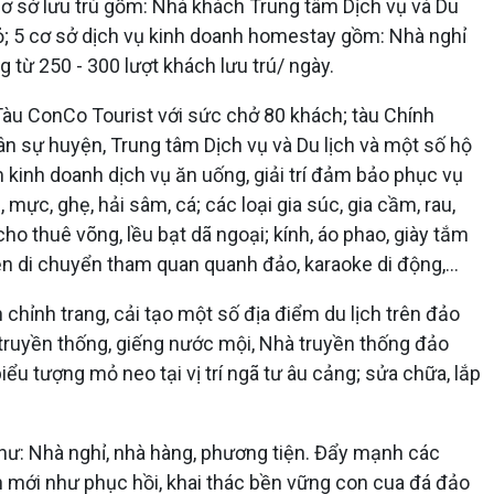
cơ sở lưu trú gồm: Nhà khách Trung tâm Dịch vụ và Du
; 5 cơ sở dịch vụ kinh doanh homestay gồm: Nhà nghỉ
từ 250 - 300 lượt khách lưu trú/ ngày.
 Tàu ConCo Tourist với sức chở 80 khách; tàu Chính
uân sự huyện, Trung tâm Dịch vụ và Du lịch và một số hộ
m kinh doanh dịch vụ ăn uống, giải trí đảm bảo phục vụ
ực, ghẹ, hải sâm, cá; các loại gia súc, gia cầm, rau,
ho thuê võng, lều bạt dã ngoại; kính, áo phao, giày tắm
iện di chuyển tham quan quanh đảo, karaoke di động,...
chỉnh trang, cải tạo một số địa điểm du lịch trên đảo
 truyền thống, giếng nước mội, Nhà truyền thống đảo
ểu tượng mỏ neo tại vị trí ngã tư âu cảng; sửa chữa, lắp
như: Nhà nghỉ, nhà hàng, phương tiện. Đẩy mạnh các
ch mới như phục hồi, khai thác bền vững con cua đá đảo