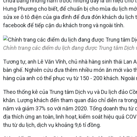
chưa bằng những năm trước nhưng đây là tín hiệu cho th
Hưng Phương cho biết, để chuẩn bị cho mùa du lịch mới 
sửa xe ô tô điện của gia đình để đưa đón khách du lịch 
facebook để tiếp cận du khách trong và ngoài tỉnh.
Chỉnh trang các điểm du lịch đang được Trung tâm Dịch vụ
Tương tự, anh Lê Văn Vĩnh, chủ nhà hàng sinh thái Lan
bàn ghế. Nghiên cứu đưa thêm nhiều món ăn mới vào th
hàng của anh có thể phục vụ từ 150 - 200 khách. Ngoài
Theo thống kê của Trung tâm Dịch vụ và Du lịch đảo Cồ
khăn. Lượng khách đến tham quan đảo chỉ diễn ra trong
năm và giảm 37% so với năm 2020. Tổng doanh thu từ du 
địa thích ứng an toàn, linh hoạt, kiểm soát hiệu quả C
thu từ du lịch, dịch vụ khoảng 9,6 tỉ đồng.