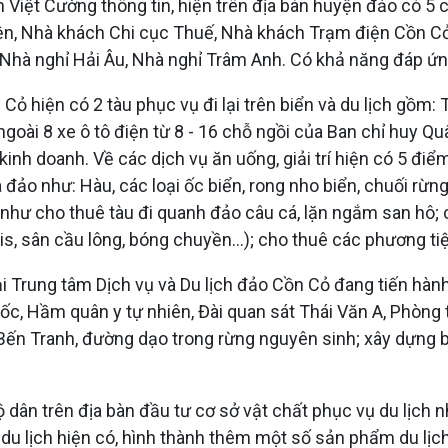
 Việt Cường thông tin, hiện trên địa bàn huyện đảo có 5 
n, Nhà khách Chi cục Thuế, Nhà khách Trạm điện Cồn Cỏ
hà nghỉ Hải Âu, Nhà nghỉ Trâm Anh. Có khả năng đáp ứng 
ỏ hiện có 2 tàu phục vụ đi lại trên biển và du lịch gồm:
ngoài 8 xe ô tô điện từ 8 - 16 chỗ ngồi của Ban chỉ huy Q
inh doanh. Về các dịch vụ ăn uống, giải trí hiện có 5 điể
 như: Hàu, các loại ốc biển, rong nho biển, chuối rừng, m
 như cho thuê tàu đi quanh đảo câu cá, lặn ngắm san hô; c
nis, sân cầu lông, bóng chuyền...); cho thuê các phương t
 Trung tâm Dịch vụ và Du lịch đảo Cồn Cỏ đang tiến hành 
ốc, Hầm quân y tự nhiên, Đài quan sát Thái Văn A, Phòng
Bến Tranh, đường dạo trong rừng nguyên sinh; xây dựng bi
ộ dân trên địa bàn đầu tư cơ sở vật chất phục vụ du lịch 
m du lịch hiện có, hình thành thêm một số sản phẩm du lị